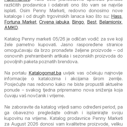
različitih prodavnica i odabrati ono što vam se najviše
isplati. Osim Penny Marketi, redovno donosimo nove
kataloge i od drugih trgovinskih lanaca kao što su:
Hass
,
Fortuna Market
,
Crvena jabuka
,
Bingo
,
Best
,
Belamionix
,
AMKO
.
Katalog Penny marketi 05/26 je odličan vodič za sve koji
žele pametno kupovati. Jasno raspoređene stranice
omogućavaju da brzo pronađete željene proizvode – od
osnovnih prehrambenih artikala i sezonskih proizvoda do
povoljnih paketa poznatih brendova.
Na portalu
Katalogomat.ba
uvijek vas očekuju najnovije
informacije o katalozima i akcijama širom zemlje.
Posjećujte nas redovno kako ne biste propustili aktuelne
ponude – svakog tjedna pripremamo nova sniženja koja
čuvaju vaš novčanik i vrijeme.
Ne zaboravite da katalog vrijedi samo određeni period, pa
ga obavezno pregledajte odmah i isplanirajte svoju
kupovinu na vrijeme. Katalog prodavnice Penny Marketi
za August 2026 donosi vam kvalitetne proizvode, veliku