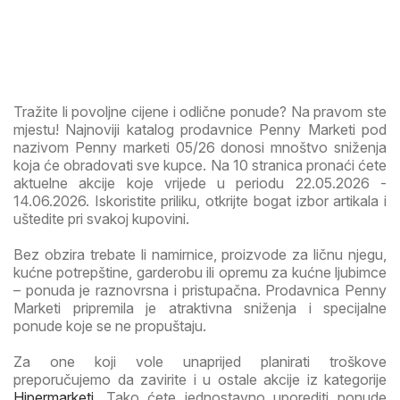
Tražite li povoljne cijene i odlične ponude? Na pravom ste
mjestu! Najnoviji katalog prodavnice Penny Marketi pod
nazivom Penny marketi 05/26 donosi mnoštvo sniženja
koja će obradovati sve kupce. Na 10 stranica pronaći ćete
aktuelne akcije koje vrijede u periodu 22.05.2026 -
14.06.2026. Iskoristite priliku, otkrijte bogat izbor artikala i
uštedite pri svakoj kupovini.
Bez obzira trebate li namirnice, proizvode za ličnu njegu,
kućne potrepštine, garderobu ili opremu za kućne ljubimce
– ponuda je raznovrsna i pristupačna. Prodavnica Penny
Marketi pripremila je atraktivna sniženja i specijalne
ponude koje se ne propuštaju.
Za one koji vole unaprijed planirati troškove
preporučujemo da zavirite i u ostale akcije iz kategorije
Hipermarketi
. Tako ćete jednostavno uporediti ponude