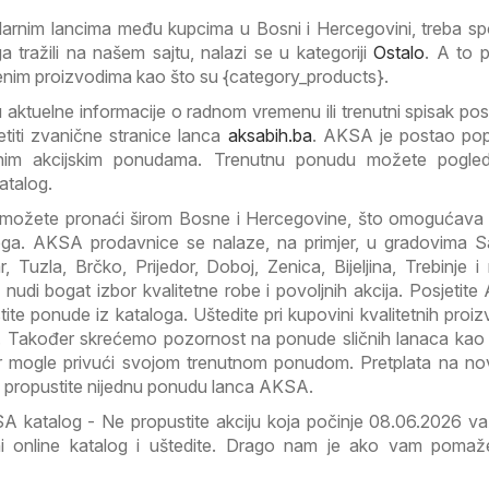
ularnim lancima među kupcima u Bosni i Hercegovini, treba s
 tražili na našem sajtu, nalazi se u kategoriji
Ostalo
. A to 
enim proizvodima kao što su {category_products}.
 aktuelne informacije o radnom vremenu ili trenutni spisak pos
titi zvanične stranice lanca
aksabih.ba
. AKSA je postao pop
vnim akcijskim ponudama. Trenutnu ponudu možete pogled
atalog.
ožete pronaći širom Bosne i Hercegovine, što omogućava
ga. AKSA prodavnice se nalaze, na primjer, u gradovima S
 Tuzla, Brčko, Prijedor, Doboj, Zenica, Bijeljina, Trebinje 
nudi bogat izbor kvalitetne robe i povoljnih akcija. Posjetit
ristite ponude iz kataloga. Uštedite pri kupovini kvalitetnih pro
. Također skrećemo pozornost na ponude sličnih lanaca kao 
r mogle privući svojom trenutnom ponudom. Pretplata na no
e propustite nijednu ponudu lanca AKSA.
A katalog - Ne propustite akciju koja počinje 08.06.2026 va
lni online katalog i uštedite. Drago nam je ako vam poma