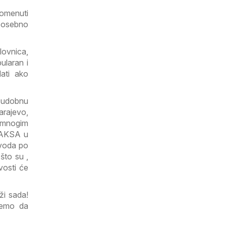
pomenuti
posebno
lovnica,
ularan i
ati ako
 udobnu
arajevo,
i mnogim
e AKSA u
izvoda po
što su ,
vosti će
ži sada!
žemo da