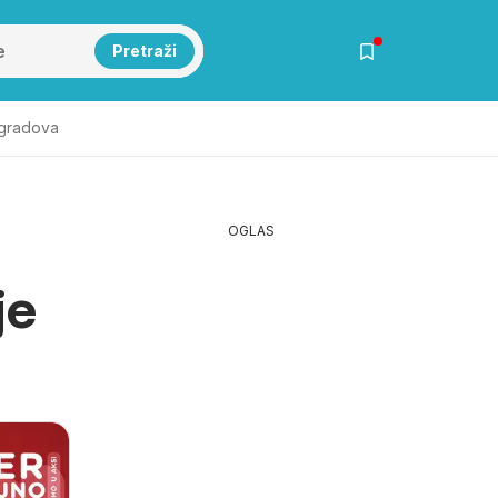
Pretraži
 gradova
OGLAS
je