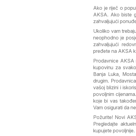
Ako je riječ o pop
AKSA. Ako biste ga
zahvaljujući ponuđ
Ukoliko vam trebaju
neophodno je posje
zahvaljujući redo
pređete na AKSA k
Prodavnice AKSA m
kupovinu za svako
Banja Luka, Mostar,
drugim. Prodavnica 
vašoj blizini i isko
povoljnim cijenama
koje bi vas takođe
Vam osigurati da n
Požurite! Novi AKS
Pregledajte aktue
kupujete povoljnije.