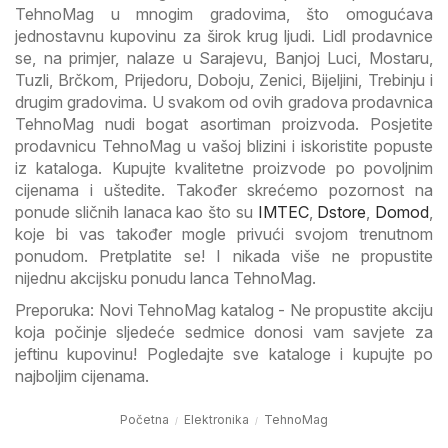
TehnoMag u mnogim gradovima, što omogućava
jednostavnu kupovinu za širok krug ljudi. Lidl prodavnice
se, na primjer, nalaze u Sarajevu, Banjoj Luci, Mostaru,
Tuzli, Brčkom, Prijedoru, Doboju, Zenici, Bijeljini, Trebinju i
drugim gradovima. U svakom od ovih gradova prodavnica
TehnoMag nudi bogat asortiman proizvoda. Posjetite
prodavnicu TehnoMag u vašoj blizini i iskoristite popuste
iz kataloga. Kupujte kvalitetne proizvode po povoljnim
cijenama i uštedite. Također skrećemo pozornost na
ponude sličnih lanaca kao što su
IMTEC
,
Dstore
,
Domod
,
koje bi vas također mogle privući svojom trenutnom
ponudom. Pretplatite se! I nikada više ne propustite
nijednu akcijsku ponudu lanca TehnoMag.
Preporuka: Novi TehnoMag katalog - Ne propustite akciju
koja počinje sljedeće sedmice donosi vam savjete za
jeftinu kupovinu! Pogledajte sve kataloge i kupujte po
najboljim cijenama.
Početna
Elektronika
TehnoMag