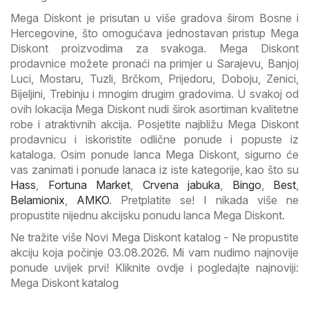
Mega Diskont je prisutan u više gradova širom Bosne i
Hercegovine, što omogućava jednostavan pristup Mega
Diskont proizvodima za svakoga. Mega Diskont
prodavnice možete pronaći na primjer u Sarajevu, Banjoj
Luci, Mostaru, Tuzli, Brčkom, Prijedoru, Doboju, Zenici,
Bijeljini, Trebinju i mnogim drugim gradovima. U svakoj od
ovih lokacija Mega Diskont nudi širok asortiman kvalitetne
robe i atraktivnih akcija. Posjetite najbližu Mega Diskont
prodavnicu i iskoristite odlične ponude i popuste iz
kataloga. Osim ponude lanca Mega Diskont, sigurno će
vas zanimati i ponude lanaca iz iste kategorije, kao što su
Hass
,
Fortuna Market
,
Crvena jabuka
,
Bingo
,
Best
,
Belamionix
,
AMKO
. Pretplatite se! I nikada više ne
propustite nijednu akcijsku ponudu lanca Mega Diskont.
Ne tražite više Novi Mega Diskont katalog - Ne propustite
akciju koja počinje 03.08.2026. Mi vam nudimo najnovije
ponude uvijek prvi! Kliknite ovdje i pogledajte najnoviji:
Mega Diskont katalog