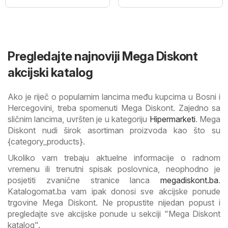
Pregledajte najnoviji Mega Diskont
akcijski katalog
Ako je riječ o popularnim lancima među kupcima u Bosni i
Hercegovini, treba spomenuti Mega Diskont. Zajedno sa
sličnim lancima, uvršten je u kategoriju
Hipermarketi
. Mega
Diskont nudi širok asortiman proizvoda kao što su
{category_products}.
Ukoliko vam trebaju aktuelne informacije o radnom
vremenu ili trenutni spisak poslovnica, neophodno je
posjetiti zvanične stranice lanca
megadiskont.ba
.
Katalogomat.ba vam ipak donosi sve akcijske ponude
trgovine Mega Diskont. Ne propustite nijedan popust i
pregledajte sve akcijske ponude u sekciji "Mega Diskont
katalog".