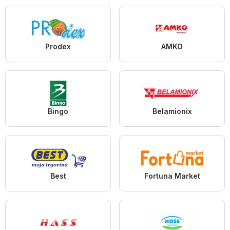
Prodex
AMKO
Bingo
Belamionix
Best
Fortuna Market