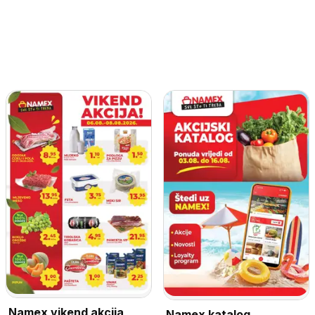
Namex vikend akcija
Namex katalog