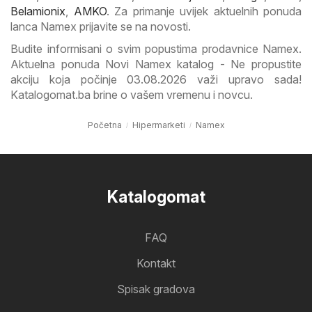
Belamionix
,
AMKO
. Za primanje uvijek aktuelnih ponuda
lanca Namex prijavite se na novosti.
Budite informisani o svim popustima prodavnice Namex.
Aktuelna ponuda Novi Namex katalog - Ne propustite
akciju koja počinje 03.08.2026 važi upravo sada!
Katalogomat.ba brine o vašem vremenu i novcu.
Početna
Hipermarketi
Namex
Katalogomat
FAQ
Kontakt
Spisak gradova