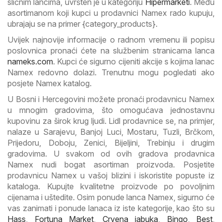
sličnim lancima, uvršten je u kategoriju
Hipermarketi
. Među
asortimanom koji kupci u prodavnici Namex rado kupuju,
ubrajaju se na primer {category_products}.
Uvijek najnovije informacije o radnom vremenu ili popisu
poslovnica pronaći ćete na službenim stranicama lanca
nameks.com
. Kupci će sigurno cijeniti akcije s kojima lanac
Namex redovno dolazi. Trenutnu mogu pogledati ako
posjete Namex katalog.
U Bosni i Hercegovini možete pronaći prodavnicu Namex
u mnogim gradovima, što omogućava jednostavnu
kupovinu za širok krug ljudi. Lidl prodavnice se, na primjer,
nalaze u Sarajevu, Banjoj Luci, Mostaru, Tuzli, Brčkom,
Prijedoru, Doboju, Zenici, Bijeljini, Trebinju i drugim
gradovima. U svakom od ovih gradova prodavnica
Namex nudi bogat asortiman proizvoda. Posjetite
prodavnicu Namex u vašoj blizini i iskoristite popuste iz
kataloga. Kupujte kvalitetne proizvode po povoljnim
cijenama i uštedite. Osim ponude lanca Namex, sigurno će
vas zanimati i ponude lanaca iz iste kategorije, kao što su
Hass
,
Fortuna Market
,
Crvena jabuka
,
Bingo
,
Best
,