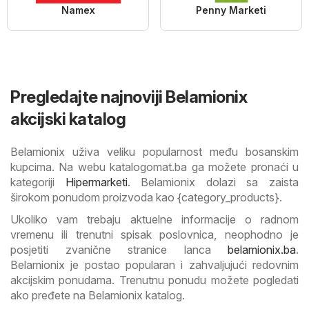
Namex
Penny Marketi
Pregledajte najnoviji Belamionix
akcijski katalog
Belamionix uživa veliku popularnost među bosanskim
kupcima. Na webu katalogomat.ba ga možete pronaći u
kategoriji
Hipermarketi
. Belamionix dolazi sa zaista
širokom ponudom proizvoda kao {category_products}.
Ukoliko vam trebaju aktuelne informacije o radnom
vremenu ili trenutni spisak poslovnica, neophodno je
posjetiti zvanične stranice lanca
belamionix.ba
.
Belamionix je postao popularan i zahvaljujući redovnim
akcijskim ponudama. Trenutnu ponudu možete pogledati
ako pređete na Belamionix katalog.