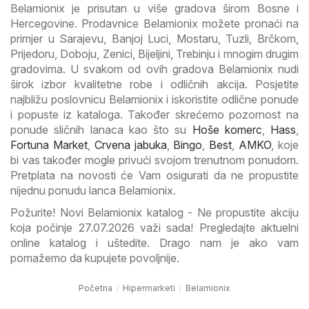
Belamionix je prisutan u više gradova širom Bosne i
Hercegovine. Prodavnice Belamionix možete pronaći na
primjer u Sarajevu, Banjoj Luci, Mostaru, Tuzli, Brčkom,
Prijedoru, Doboju, Zenici, Bijeljini, Trebinju i mnogim drugim
gradovima. U svakom od ovih gradova Belamionix nudi
širok izbor kvalitetne robe i odličnih akcija. Posjetite
najbližu poslovnicu Belamionix i iskoristite odlične ponude
i popuste iz kataloga. Također skrećemo pozornost na
ponude sličnih lanaca kao što su
Hoše komerc
,
Hass
,
Fortuna Market
,
Crvena jabuka
,
Bingo
,
Best
,
AMKO
, koje
bi vas također mogle privući svojom trenutnom ponudom.
Pretplata na novosti će Vam osigurati da ne propustite
nijednu ponudu lanca Belamionix.
Požurite! Novi Belamionix katalog - Ne propustite akciju
koja počinje 27.07.2026 važi sada! Pregledajte aktuelni
online katalog i uštedite. Drago nam je ako vam
pomažemo da kupujete povoljnije.
Početna
Hipermarketi
Belamionix