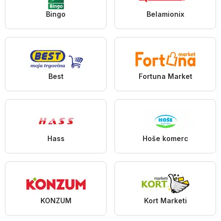
Bingo
Belamionix
Best
Fortuna Market
Hass
Hoše komerc
KONZUM
Kort Marketi