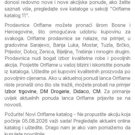
donosi redovno nove i nove akcijske ponude, ako želite
saznati više, pregledajte sve kataloge u sekciji "Oriflame
katalog 11".
Prodavnice Oriflame možete pronaći širom Bosne i
Hercegovine, što omogućava udobnu kupovinu za
svakoga. Oriflame prodavnice se nalaze, na primjer, u
gradovima Sarajevo, Banja Luka, Mostar, Tuzla, Brčko,
Prijedor, Doboj, Zenica, Bijeljina, Trebinje i mnogim drugim.
Prodavnica nudi bogat izbor kvalitetne robe i povoljnih
akcija. Posjetite Oriflame u vašoj blizini i iskoristite ponude
iz kataloga. Uštedite pri kupovini kvalitetnih proizvoda po
povoljnim cijenama. Ako u aktuelnoj ponudi lanca Oriflame
niste pronašli ono što ste tražili, možete probati na primjer
Izbor trgovine
,
DM Drogerie
,
Didaco
,
CM
. Za primanje
uvijek aktuelnih ponuda lanca Oriflame prijavite se na
novosti.
Požurite! Novi Oriflame katalog - Ne propustite akciju koja
počinje 05.08.2026 važi sada! Pregledajte aktuelni online
katalog i uštedite. Drago nam je ako vam pomažemo da
kupujete povoljnije.