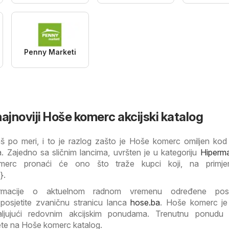
Penny Marketi
ajnoviji Hoše komerc akcijski katalog
š po meri, i to je razlog zašto je Hoše komerc omiljen ko
. Zajedno sa sličnim lancima, uvršten je u kategoriju
Hiperma
merc pronaći će ono što traže kupci koji, na primjer
}.
ormacije o aktuelnom radnom vremenu određene posl
posjetite zvaničnu stranicu lanca
hose.ba
. Hoše komerc je
aljujući redovnim akcijskim ponudama. Trenutnu ponudu
ete na Hoše komerc katalog.