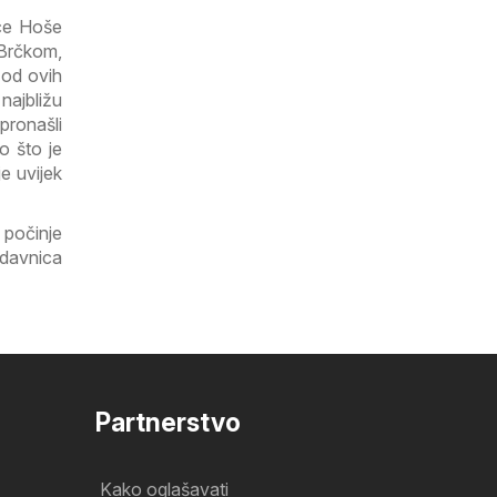
ice Hoše
 Brčkom,
 od ovih
najbližu
pronašli
o što je
je uvijek
počinje
odavnica
Partnerstvo
Kako oglašavati