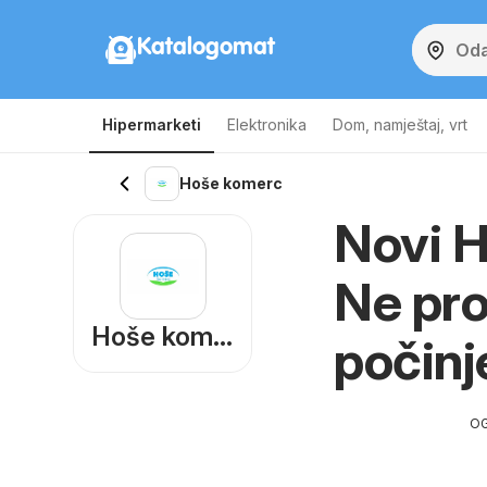
Katalogomat
Hipermarketi
Elektronika
Dom, namještaj, vrt
Hoše komerc
Novi H
Ne pro
Hoše komerc
počinj
O