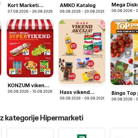
6
Mega Disk
Kort Marketi
AMKO Katalog
06.08.2026 - 
07.08.2026 - 26.08.2026
06.08.2026 - 20.08.2026
vikend akc
Katalog
KONZUM vikend
Hass vikend
6
06.08.2026 - 10.08.2026
akcija
Bingo Top
06.08.2026 - 09.08.2026
akcija
06.08.2026 - 
za kraj se
iz kategorije Hipermarketi