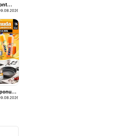
ont
09.08.2026
ija
 ponuda
09.08.2026
dmice