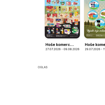
Hoše kom
Hoše komerc
29.07.2026 - 1
27.07.2026 - 09.08.2026
super akci
katalog
OGLAS