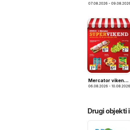
07.08.2026 - 09.08.202
vikend akcija
Mercator vikend
06.08.2026 - 10.08.202
akcija
Drugi objekti 