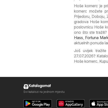
Hoše komerc je pr
komerc možete pro
Prijedoru, Doboju, 
gradova Hoše komerc
poslovnicu Hoše kom
ono što ste tražili
Hass
,
Fortuna Mark
aktuelnih ponuda la
Još uvijek tražit
27.07.2026? Katalo
Hoše komerc. Kupujt
Katalogomat
Svi katalozi na jednom mjestu