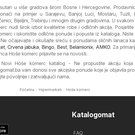
isutan u više gradova širom Bosne i Hercegovine. Prodavn
naći na primjer u Sarajevu, Banjoj Luci, Mostaru, Tuzli,
Zenici, Bijeljini, Trebinju i mnogim drugim gradovima. U svakom
 nudi širok izbor kvalitetne robe i odličnih akcija. Posjetite 
erc i iskoristite odlične ponude i popuste iz kataloga. Niste 
? Ne očajavajte i okušajte sreću s ponudama sličnih lanaca ka
et
,
Crvena jabuka
,
Bingo
,
Best
,
Belamionix
,
AMKO
. Za priman
nca Hoše komerc prijavite se na novosti.
e Novi Hoše komerc katalog - Ne propustite akciju koja 
gomat.ba vam donosi sve akcijske ponude koje je objavila pr
e povoljnije i zahvaljujući nama.
Početna
Hipermarketi
Hoše komerc
Katalogomat
FAQ