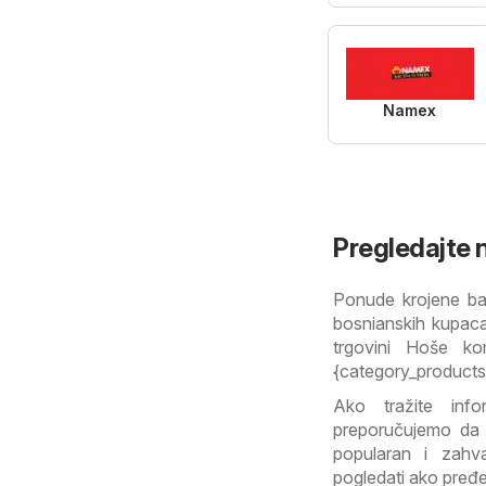
Namex
Pregledajte n
Ponude krojene ba
bosnianskih kupaca
trgovini Hoše ko
{category_products
Ako tražite inf
preporučujemo da 
popularan i zahv
pogledati ako pređ