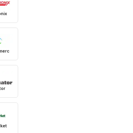
onix
merc
tor
ket