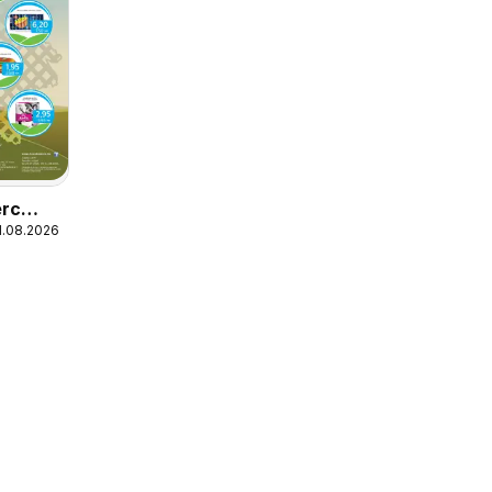
erc
1.08.2026
ja