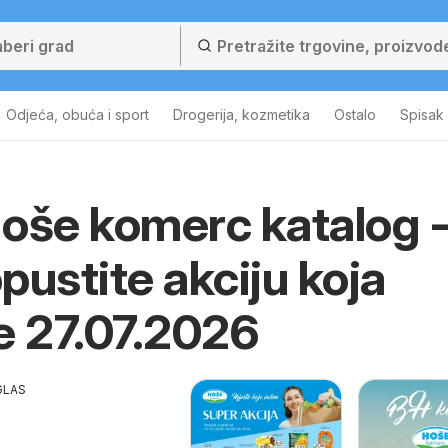
Odjeća, obuća i sport
Drogerija, kozmetika
Ostalo
Spisak
oše komerc katalog 
pustite akciju koja
e 27.07.2026
GLAS