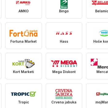
AMKO
Bingo
Belami
Fortuna Market
Hass
Hoše ko
Kort Marketi
Mega Diskont
Merca
Tropic
Crvena jabuka
mojMar