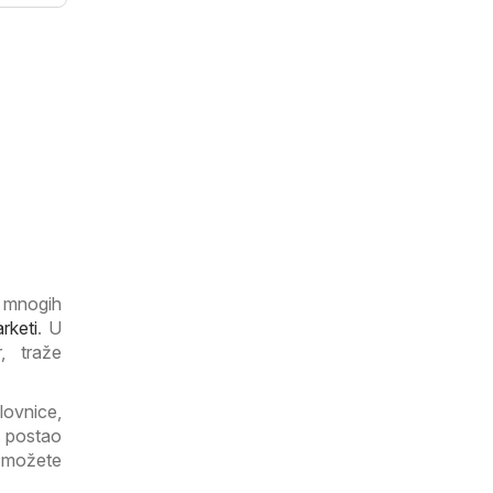
d mnogih
rketi
. U
, traže
ovnice,
 postao
 možete