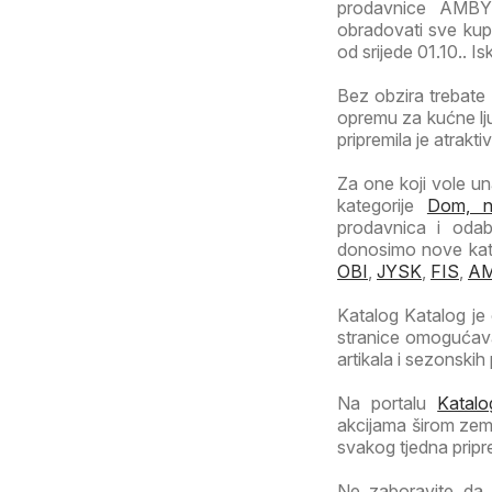
prodavnice AMBY
obradovati sve kupc
od srijede 01.10.. Isk
Bez obzira trebate 
opremu za kućne l
pripremila je atrakt
Za one koji vole una
kategorije
Dom, na
prodavnica i oda
donosimo nove kata
OBI
,
JYSK
,
FIS
,
A
Katalog Katalog je
stranice omogućava
artikala i sezonski
Na portalu
Katalo
akcijama širom zeml
svakog tjedna pripr
Ne zaboravite da 