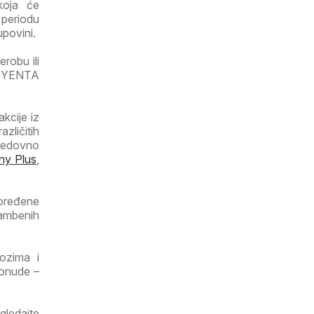
koja će
 periodu
kupovini.
robu ili
AMBYENTA
kcije iz
ličitih
redovno
ny Plus
,
poređene
rambenih
lozima i
ponude –
gledajte