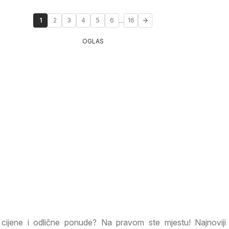
...
1
2
3
4
5
6
16
OGLAS
e cijene i odlične ponude? Na pravom ste mjestu! Najnoviji