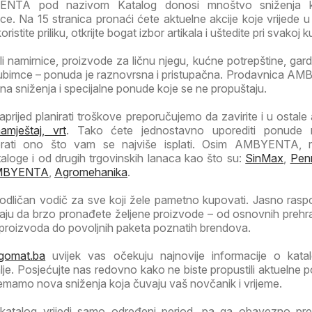
ENTA pod nazivom Katalog donosi mnoštvo sniženja 
e. Na 15 stranica pronaći ćete aktuelne akcije koje vrijede u
oristite priliku, otkrijte bogat izbor artikala i uštedite pri svakoj 
li namirnice, proizvode za ličnu njegu, kućne potrepštine, garde
jubimce – ponuda je raznovrsna i pristupačna. Prodavnica 
ivna sniženja i specijalne ponude koje se ne propuštaju.
prijed planirati troškove preporučujemo da zavirite i u ostale a
mještaj, vrt
. Tako ćete jednostavno uporediti ponude raz
brati ono što vam se najviše isplati. Osim AMBYENTA, 
loge i od drugih trgovinskih lanaca kao što su:
SinMax
,
Pen
MBYENTA
,
Agromehanika
.
 odličan vodič za sve koji žele pametno kupovati. Jasno ras
ju da brzo pronađete željene proizvode – od osnovnih preh
h proizvoda do povoljnih paketa poznatih brendova.
gomat.ba
uvijek vas očekuju najnovije informacije o kata
je. Posjećujte nas redovno kako ne biste propustili aktuelne 
emamo nova sniženja koja čuvaju vaš novčanik i vrijeme.
katalog vrijedi samo određeni period, pa ga obavezno pre