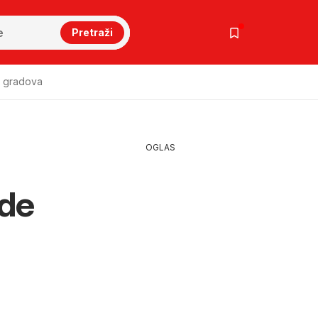
Pretraži
k gradova
OGLAS
ede