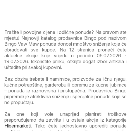
Tražite li povoljne cijene i odlične ponude? Na pravom ste
mjestu! Najnoviji katalog prodavnice Bingo pod nazivom
Bingo Vaw Maw ponuda donosi mnoštvo sniženja koja će
obradovati sve kupce. Na 12 stranica pronaći ćete
aktuelne akcije koje vrijede u periodu 06.07.2026 -
19.07.2026. Iskoristite priliku, otkrijte bogat izbor artikala i
uštedite pri svakoj kupovini.
Bez obzira trebate li namirnice, proizvode za ličnu njegu,
kućne potrepštine, garderobu ili opremu za kućne ljubimce
– ponuda je raznovrsna i pristupačna. Prodavnica Bingo
pripremila je atraktivna sniženja i specijalne ponude koje se
ne propuštaju.
Za one koji vole unaprijed planirati troškove
preporučujemo da zavirite i u ostale akcije iz kategorije
Hipermarketi
. Tako ćete jednostavno uporediti ponude