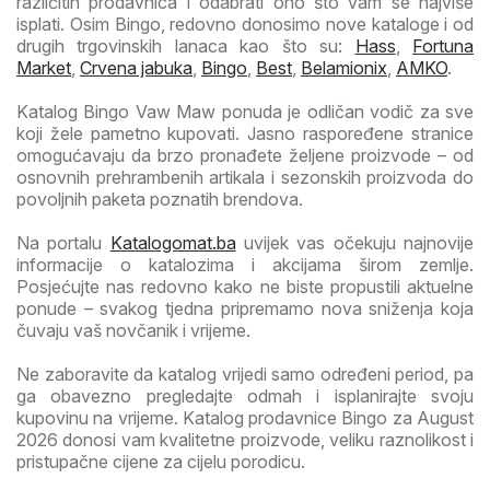
različitih prodavnica i odabrati ono što vam se najviše
isplati. Osim Bingo, redovno donosimo nove kataloge i od
drugih trgovinskih lanaca kao što su:
Hass
,
Fortuna
Market
,
Crvena jabuka
,
Bingo
,
Best
,
Belamionix
,
AMKO
.
Katalog Bingo Vaw Maw ponuda je odličan vodič za sve
koji žele pametno kupovati. Jasno raspoređene stranice
omogućavaju da brzo pronađete željene proizvode – od
osnovnih prehrambenih artikala i sezonskih proizvoda do
povoljnih paketa poznatih brendova.
Na portalu
Katalogomat.ba
uvijek vas očekuju najnovije
informacije o katalozima i akcijama širom zemlje.
Posjećujte nas redovno kako ne biste propustili aktuelne
ponude – svakog tjedna pripremamo nova sniženja koja
čuvaju vaš novčanik i vrijeme.
Ne zaboravite da katalog vrijedi samo određeni period, pa
ga obavezno pregledajte odmah i isplanirajte svoju
kupovinu na vrijeme. Katalog prodavnice Bingo za August
2026 donosi vam kvalitetne proizvode, veliku raznolikost i
pristupačne cijene za cijelu porodicu.