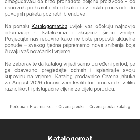
omogućavaju da brzo pronađete željene proizvode – od
osnovnih prehrambenih artikala i sezonskih proizvoda do
povoljnih paketa poznatih brendova.
Na portalu
Katalogomat.ba
uvijek vas očekuju najnovije
informacije o katalozima i akcijama širom zemlje.
Posjećujte nas redovno kako ne biste propustili aktuelne
ponude – svakog tjedna pripremamo nova sniženja koja
čuvaju vaš novčanik i vrijeme.
Ne zaboravite da katalog vrijedi samo određeni period, pa
ga obavezno pregledajte odmah i isplanirajte svoju
kupovinu na vrijeme. Katalog prodavnice Crvena jabuka
za August 2026 donosi vam kvalitetne proizvode, veliku
raznolikost i pristupačne cijene za cijelu porodicu.
Početna
Hipermarketi
Crvena jabuka
Crvena jabuka katalog
Katalogomat