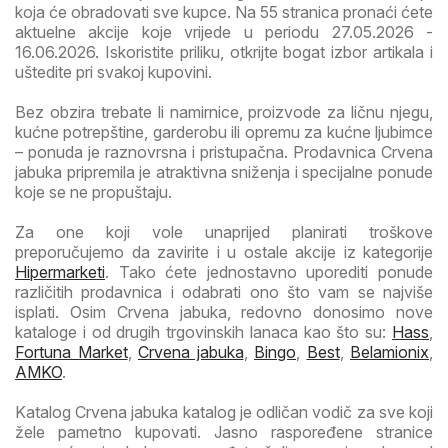
koja će obradovati sve kupce. Na 55 stranica pronaći ćete
aktuelne akcije koje vrijede u periodu 27.05.2026 -
16.06.2026. Iskoristite priliku, otkrijte bogat izbor artikala i
uštedite pri svakoj kupovini.
Bez obzira trebate li namirnice, proizvode za ličnu njegu,
kućne potrepštine, garderobu ili opremu za kućne ljubimce
– ponuda je raznovrsna i pristupačna. Prodavnica Crvena
jabuka pripremila je atraktivna sniženja i specijalne ponude
koje se ne propuštaju.
Za one koji vole unaprijed planirati troškove
preporučujemo da zavirite i u ostale akcije iz kategorije
Hipermarketi
. Tako ćete jednostavno uporediti ponude
različitih prodavnica i odabrati ono što vam se najviše
isplati. Osim Crvena jabuka, redovno donosimo nove
kataloge i od drugih trgovinskih lanaca kao što su:
Hass
,
Fortuna Market
,
Crvena jabuka
,
Bingo
,
Best
,
Belamionix
,
AMKO
.
Katalog Crvena jabuka katalog je odličan vodič za sve koji
žele pametno kupovati. Jasno raspoređene stranice