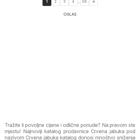
...
1
2
3
4
56
OGLAS
Tražite li povoljne cijene i odlične ponude? Na pravom ste
mjestu! Najnoviji katalog prodavnice Crvena jabuka pod
nazivom Crvena jabuka katalog donosi mnoštvo sniženja