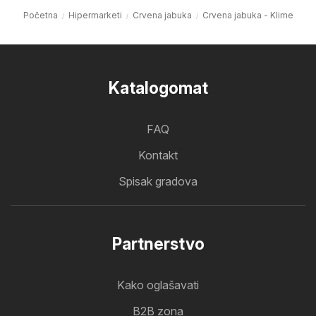
Početna
Hipermarketi
Crvena jabuka
Crvena jabuka - Klime
Katalogomat
FAQ
Kontakt
Spisak gradova
Partnerstvo
Kako oglašavati
B2B zona