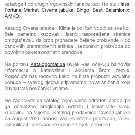
kataloge i od drugih trgovinskih lanaca kao što su:
Hass
,
Fortuna Market
,
Crvena jabuka
,
Bingo
,
Best
,
Belamionix
,
AMKO
.
Katalog Crvena jabuka - Klime je odličan vodič za sve koji
žele pametno kupovati. Jasno raspoređene stranice
omogućavaju da brzo pronađete željene proizvode – od
osnovnih prehrambenih artikala i sezonskih proizvoda do
povoljnih paketa poznatih brendova.
Na portalu
Katalogomat.ba
uvijek vas očekuju najnovije
informacije o katalozima i akcijama širom zemlje.
Posjećujte nas redovno kako ne biste propustili aktuelne
ponude – svakog tjedna pripremamo nova sniženja koja
čuvaju vaš novčanik i vrijeme.
Ne zaboravite da katalog vrijedi samo određeni period, pa
ga obavezno pregledajte odmah i isplanirajte svoju
kupovinu na vrijeme. Katalog prodavnice Crvena jabuka
za August 2026 donosi vam kvalitetne proizvode, veliku
raznolikost i pristupačne cijene za cijelu porodicu.