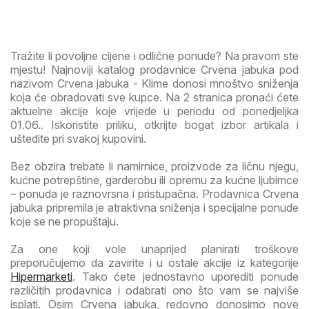
Tražite li povoljne cijene i odlične ponude? Na pravom ste
mjestu! Najnoviji katalog prodavnice Crvena jabuka pod
nazivom Crvena jabuka - Klime donosi mnoštvo sniženja
koja će obradovati sve kupce. Na 2 stranica pronaći ćete
aktuelne akcije koje vrijede u periodu od ponedjeljka
01.06.. Iskoristite priliku, otkrijte bogat izbor artikala i
uštedite pri svakoj kupovini.
Bez obzira trebate li namirnice, proizvode za ličnu njegu,
kućne potrepštine, garderobu ili opremu za kućne ljubimce
– ponuda je raznovrsna i pristupačna. Prodavnica Crvena
jabuka pripremila je atraktivna sniženja i specijalne ponude
koje se ne propuštaju.
Za one koji vole unaprijed planirati troškove
preporučujemo da zavirite i u ostale akcije iz kategorije
Hipermarketi
. Tako ćete jednostavno uporediti ponude
različitih prodavnica i odabrati ono što vam se najviše
isplati. Osim Crvena jabuka, redovno donosimo nove