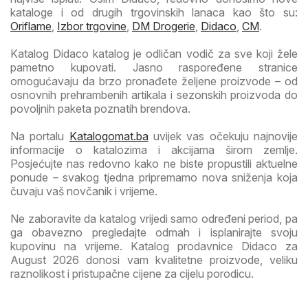
kataloge i od drugih trgovinskih lanaca kao što su:
Oriflame
,
Izbor trgovine
,
DM Drogerie
,
Didaco
,
CM
.
Katalog Didaco katalog je odličan vodič za sve koji žele
pametno kupovati. Jasno raspoređene stranice
omogućavaju da brzo pronađete željene proizvode – od
osnovnih prehrambenih artikala i sezonskih proizvoda do
povoljnih paketa poznatih brendova.
Na portalu
Katalogomat.ba
uvijek vas očekuju najnovije
informacije o katalozima i akcijama širom zemlje.
Posjećujte nas redovno kako ne biste propustili aktuelne
ponude – svakog tjedna pripremamo nova sniženja koja
čuvaju vaš novčanik i vrijeme.
Ne zaboravite da katalog vrijedi samo određeni period, pa
ga obavezno pregledajte odmah i isplanirajte svoju
kupovinu na vrijeme. Katalog prodavnice Didaco za
August 2026 donosi vam kvalitetne proizvode, veliku
raznolikost i pristupačne cijene za cijelu porodicu.