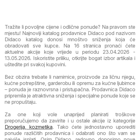
Tražite li povoljne cijene i odlične ponude? Na pravom ste
mjestu! Najnoviji katalog prodavnice Didaco pod nazivom
Didaco katalog donosi mnoštvo sniženja koja će
obradovati sve kupce. Na 16 stranica pronaći ćete
aktuelne akcije koje vrijede u periodu 23.04.2026 -
13.05.2026. Iskoristite priliku, otkrijte bogat izbor artikala i
uštedite pri svakoj kupovini.
Bez obzira trebate li namirnice, proizvode za ličnu njegu,
kućne potrepštine, garderobu ili opremu za kućne ljubimce
– ponuda je raznovrsna i pristupačna. Prodavnica Didaco
pripremila je atraktivna sniženja i specijalne ponude koje se
ne propuštaju.
Za one koji vole unaprijed planirati troškove
preporučujemo da zavirite i u ostale akcije iz kategorije
Drogerija, kozmetika
. Tako ćete jednostavno uporediti
ponude različitih prodavnica i odabrati ono što vam se
najviše isplati. Osim Didaco, redovno donosimo nove