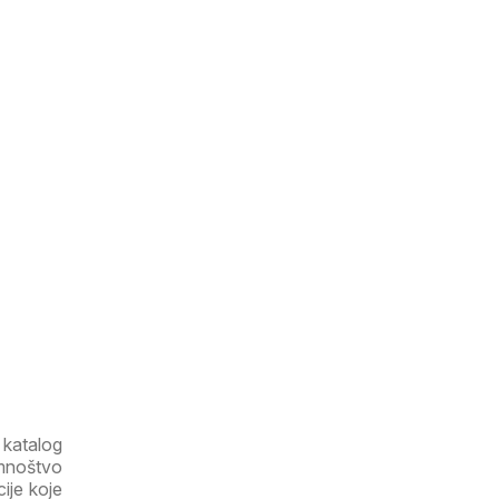
 katalog
mnoštvo
ije koje