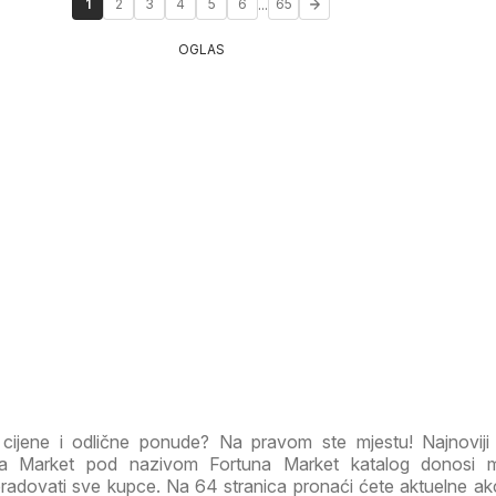
...
1
2
3
4
5
6
65
OGLAS
e cijene i odlične ponude? Na pravom ste mjestu! Najnoviji
na Market pod nazivom Fortuna Market katalog donosi 
radovati sve kupce. Na 64 stranica pronaći ćete aktuelne akc