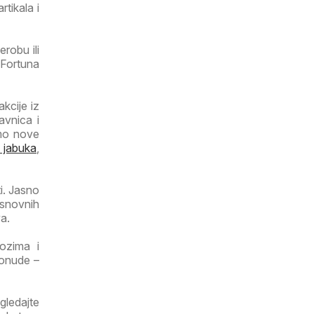
rtikala i
robu ili
 Fortuna
kcije iz
avnica i
imo nove
 jabuka
,
i. Jasno
osnovnih
a.
lozima i
ponude –
gledajte