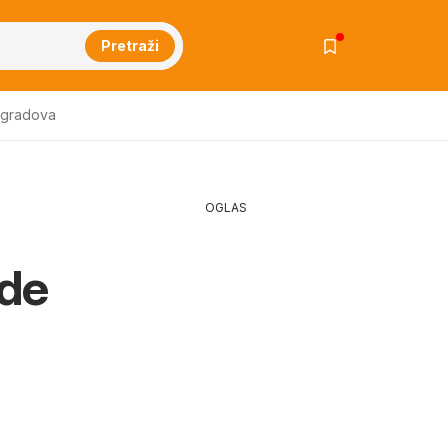
Pretraži
 gradova
OGLAS
ede