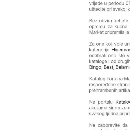
vrijede u periodu 01
uštedite pri svakoj 
Bez obzira trebate 
opremu za kućne l
Market pripremila je
Za one koji vole una
kategorije
Hipermar
odabrati ono što v
kataloge i od drugi
Bingo
,
Best
,
Belami
Katalog Fortuna Mar
raspoređene stran
prehrambenih artika
Na portalu
Katalo
akcijama širom zeml
svakog tjedna pripr
Ne zaboravite da 