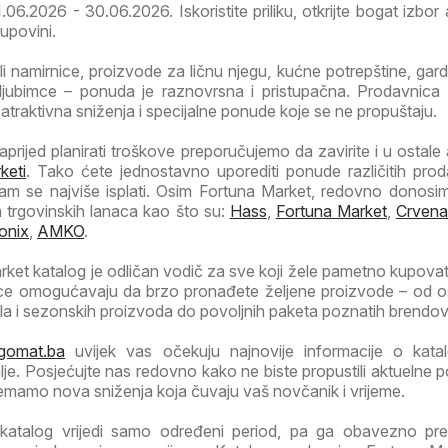
.06.2026 - 30.06.2026. Iskoristite priliku, otkrijte bogat izbor a
kupovini.
li namirnice, proizvode za ličnu njegu, kućne potrepštine, garde
jubimce – ponuda je raznovrsna i pristupačna. Prodavnica
 atraktivna sniženja i specijalne ponude koje se ne propuštaju.
prijed planirati troškove preporučujemo da zavirite i u ostale a
keti
. Tako ćete jednostavno uporediti ponude različitih prod
am se najviše isplati. Osim Fortuna Market, redovno donos
h trgovinskih lanaca kao što su:
Hass
,
Fortuna Market
,
Crvena
onix
,
AMKO
.
ket katalog je odličan vodič za sve koji žele pametno kupovat
ice omogućavaju da brzo pronađete željene proizvode – od 
la i sezonskih proizvoda do povoljnih paketa poznatih brendov
gomat.ba
uvijek vas očekuju najnovije informacije o kata
je. Posjećujte nas redovno kako ne biste propustili aktuelne 
emamo nova sniženja koja čuvaju vaš novčanik i vrijeme.
katalog vrijedi samo određeni period, pa ga obavezno pre