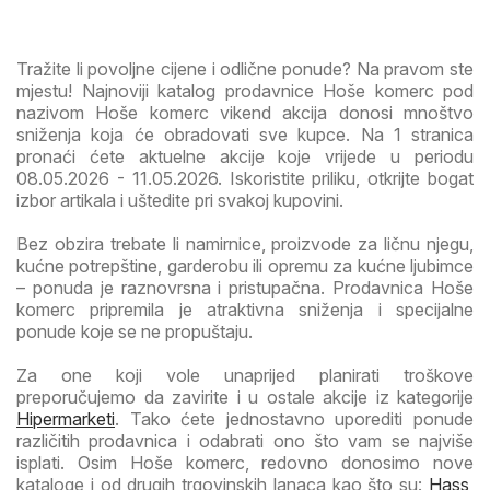
Tražite li povoljne cijene i odlične ponude? Na pravom ste
mjestu! Najnoviji katalog prodavnice Hoše komerc pod
nazivom Hoše komerc vikend akcija donosi mnoštvo
sniženja koja će obradovati sve kupce. Na 1 stranica
pronaći ćete aktuelne akcije koje vrijede u periodu
08.05.2026 - 11.05.2026. Iskoristite priliku, otkrijte bogat
izbor artikala i uštedite pri svakoj kupovini.
Bez obzira trebate li namirnice, proizvode za ličnu njegu,
kućne potrepštine, garderobu ili opremu za kućne ljubimce
– ponuda je raznovrsna i pristupačna. Prodavnica Hoše
komerc pripremila je atraktivna sniženja i specijalne
ponude koje se ne propuštaju.
Za one koji vole unaprijed planirati troškove
preporučujemo da zavirite i u ostale akcije iz kategorije
Hipermarketi
. Tako ćete jednostavno uporediti ponude
različitih prodavnica i odabrati ono što vam se najviše
isplati. Osim Hoše komerc, redovno donosimo nove
kataloge i od drugih trgovinskih lanaca kao što su:
Hass
,