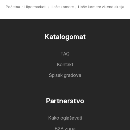
Početna
Hipermarketi
Hoše komerc
Hoše komerc vikend akcija
Katalogomat
FAQ
Kontakt
Spisak gradova
Partnerstvo
Kako oglašavati
B2B zona