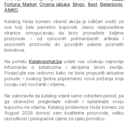
Fortuna Market
,
Crvena jabuka
,
Bingo
,
Best
,
Belamionix
,
AMKO
.
Katalog Hoše komerc vikend akcija je odličan vodič za
sve koji žele pametno kupovati. Jasno raspoređene
stranice omogućavaju da brzo pronađete željene
proizvode – od osnovnih prehrambenih artikala i
sezonskih proizvoda do povoljnih paketa poznatih
brendova.
Na portalu
Katalogomat.ba
uvijek vas očekuju najnovije
informacije o katalozima i akcijama širom zemlje.
Posjećujte nas redovno kako ne biste propustili aktuelne
ponude – svakog tjedna pripremamo nova sniženja koja
čuvaju vaš novčanik i vrijeme.
Ne zaboravite da katalog vrijedi samo određeni period, pa
ga obavezno pregledajte odmah i isplanirajte svoju
kupovinu na vrijeme. Katalog prodavnice Hoše komerc za
August 2026 donosi vam kvalitetne proizvode, veliku
raznolikost i pristupačne cijene za cijelu porodicu.