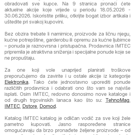
obradovati sve kupce. Na 9 stranica pronaći ćete
aktuelne akcije koje vrijede u periodu 18.05.2026 -
30.06.2026. Iskoristite priliku, otkrijte bogat izbor artikala i
uštedite pri svakoj kupovini.
Bez obzira trebate li namirnice, proizvode za ličnu njegu,
kućne potrepštine, garderobu ili opremu za kućne ljubimce
– ponuda je raznovrsna i pristupačna. Prodavnica IMTEC
pripremila je atraktivna sniženja i specijalne ponude koje se
ne propuštaju.
Za one koji vole unaprijed planirati troškove
preporučujemo da zavirite i u ostale akcije iz kategorije
Elektronika
. Tako ćete jednostavno uporediti ponude
različitih prodavnica i odabrati ono što vam se najviše
isplati. Osim IMTEC, redovno donosimo nove kataloge i
od drugih trgovinskih lanaca kao što su:
TehnoMag
,
IMTEC
,
Dstore
,
Domod
.
Katalog IMTEC katalog je odličan vodič za sve koji žele
pametno kupovati. Jasno raspoređene stranice
omogućavaju da brzo pronađete željene proizvode – od