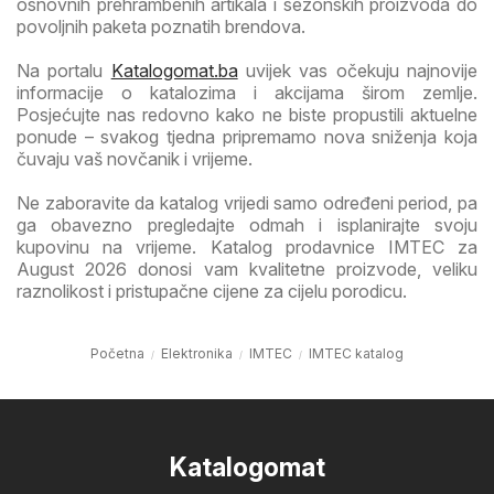
osnovnih prehrambenih artikala i sezonskih proizvoda do
povoljnih paketa poznatih brendova.
Na portalu
Katalogomat.ba
uvijek vas očekuju najnovije
informacije o katalozima i akcijama širom zemlje.
Posjećujte nas redovno kako ne biste propustili aktuelne
ponude – svakog tjedna pripremamo nova sniženja koja
čuvaju vaš novčanik i vrijeme.
Ne zaboravite da katalog vrijedi samo određeni period, pa
ga obavezno pregledajte odmah i isplanirajte svoju
kupovinu na vrijeme. Katalog prodavnice IMTEC za
August 2026 donosi vam kvalitetne proizvode, veliku
raznolikost i pristupačne cijene za cijelu porodicu.
Početna
Elektronika
IMTEC
IMTEC katalog
Katalogomat