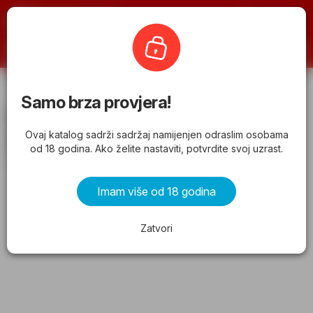
Katalogomat
Izbor trgovine
Samo brza provjera!
Izbor trgovine katalog - Pregledajte
Ovaj katalog sadrži sadržaj namijenjen odraslim osobama
akcije koje vrijede od 12.06.2026
od 18 godina. Ako želite nastaviti, potvrdite svoj uzrast.
od petka 12.06.2026 do petka 19.06.2026
Imam više od 18 godina
OGLAS
Zatvori