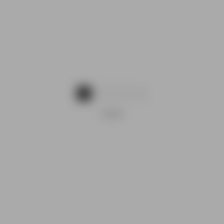
1
2
3
4
OGLAS