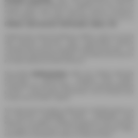
ponude različitih prodavnica i odabrati ono što vam se
najviše isplati. Osim Izbor trgovine, redovno donosimo
nove kataloge i od drugih trgovinskih lanaca kao što su:
Oriflame
,
Izbor trgovine
,
DM Drogerie
,
Didaco
,
CM
.
Katalog Izbor trgovine katalog je odličan vodič za sve koji
žele pametno kupovati. Jasno raspoređene stranice
omogućavaju da brzo pronađete željene proizvode – od
osnovnih prehrambenih artikala i sezonskih proizvoda do
povoljnih paketa poznatih brendova.
Na portalu
Katalogomat.ba
uvijek vas očekuju najnovije
informacije o katalozima i akcijama širom zemlje.
Posjećujte nas redovno kako ne biste propustili aktuelne
ponude – svakog tjedna pripremamo nova sniženja koja
čuvaju vaš novčanik i vrijeme.
Ne zaboravite da katalog vrijedi samo određeni period, pa
ga obavezno pregledajte odmah i isplanirajte svoju
kupovinu na vrijeme. Katalog prodavnice Izbor trgovine
za August 2026 donosi vam kvalitetne proizvode, veliku
raznolikost i pristupačne cijene za cijelu porodicu.