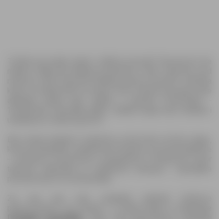
Tražite li povoljne cijene i odlične ponude? Na pravom ste
mjestu! Najnoviji katalog prodavnice Izbor trgovine pod
nazivom Izbor trgovine katalog donosi mnoštvo sniženja
koja će obradovati sve kupce. Na 6 stranica pronaći ćete
aktuelne akcije koje vrijede u periodu 12.06.2026 -
19.06.2026. Iskoristite priliku, otkrijte bogat izbor artikala i
uštedite pri svakoj kupovini.
Bez obzira trebate li namirnice, proizvode za ličnu njegu,
kućne potrepštine, garderobu ili opremu za kućne ljubimce
– ponuda je raznovrsna i pristupačna. Prodavnica Izbor
trgovine pripremila je atraktivna sniženja i specijalne
ponude koje se ne propuštaju.
Za one koji vole unaprijed planirati troškove
preporučujemo da zavirite i u ostale akcije iz kategorije
Drogerija, kozmetika
. Tako ćete jednostavno uporediti