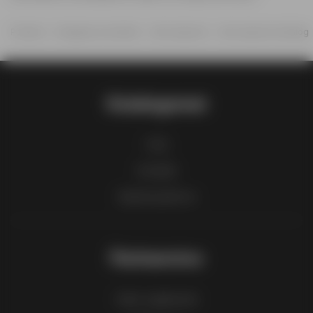
Početna
Drogerija, kozmetika
Izbor trgovine
Izbor trgovine katalog
Katalogomat
FAQ
Kontakt
Spisak gradova
Partnerstvo
Kako oglašavati