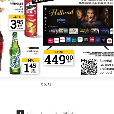
OGLAS
...
1
2
3
4
5
6
34