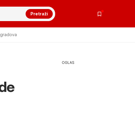
Pretraži
 gradova
OGLAS
ede