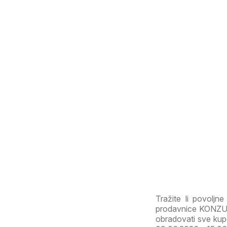
Tražite li povoljn
prodavnice KONZUM
obradovati sve kupc