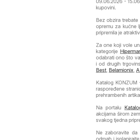
09.06.2026 - 15.06.20
kupovini.
Bez obzira trebate 
opremu za kućne l
pripremila je atrakt
Za one koji vole una
kategorije
Hipermar
odabrati ono što v
i od drugih trgovi
Best
,
Belamionix
,
A
Katalog KONZUM - 
raspoređene stran
prehrambenih artika
Na portalu
Katalo
akcijama širom zeml
svakog tjedna pripr
Ne zaboravite da 
odmah i isplaniraj