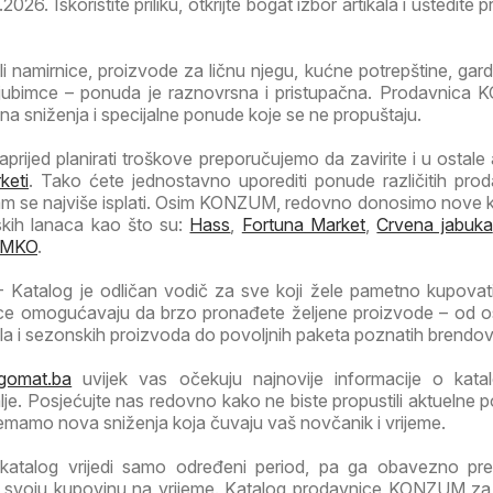
26. Iskoristite priliku, otkrijte bogat izbor artikala i uštedite p
li namirnice, proizvode za ličnu njegu, kućne potrepštine, garde
jubimce – ponuda je raznovrsna i pristupačna. Prodavnica
ivna sniženja i specijalne ponude koje se ne propuštaju.
prijed planirati troškove preporučujemo da zavirite i u ostale a
keti
. Tako ćete jednostavno uporediti ponude različitih prod
am se najviše isplati. Osim KONZUM, redovno donosimo nove 
nskih lanaca kao što su:
Hass
,
Fortuna Market
,
Crvena jabuka
MKO
.
Katalog je odličan vodič za sve koji žele pametno kupovat
ice omogućavaju da brzo pronađete željene proizvode – od 
la i sezonskih proizvoda do povoljnih paketa poznatih brendov
gomat.ba
uvijek vas očekuju najnovije informacije o kata
je. Posjećujte nas redovno kako ne biste propustili aktuelne 
emamo nova sniženja koja čuvaju vaš novčanik i vrijeme.
katalog vrijedi samo određeni period, pa ga obavezno pre
te svoju kupovinu na vrijeme. Katalog prodavnice KONZUM z