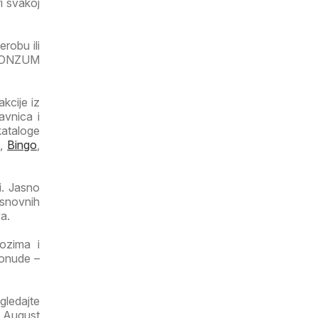
ri svakoj
robu ili
 KONZUM
kcije iz
avnica i
kataloge
,
Bingo
,
i. Jasno
osnovnih
a.
lozima i
ponude –
gledajte
a August