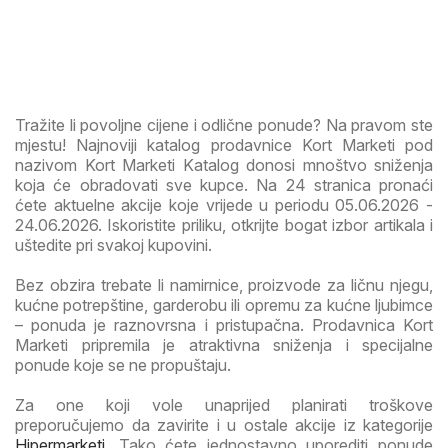
Tražite li povoljne cijene i odlične ponude? Na pravom ste
mjestu! Najnoviji katalog prodavnice Kort Marketi pod
nazivom Kort Marketi Katalog donosi mnoštvo sniženja
koja će obradovati sve kupce. Na 24 stranica pronaći
ćete aktuelne akcije koje vrijede u periodu 05.06.2026 -
24.06.2026. Iskoristite priliku, otkrijte bogat izbor artikala i
uštedite pri svakoj kupovini.
Bez obzira trebate li namirnice, proizvode za ličnu njegu,
kućne potrepštine, garderobu ili opremu za kućne ljubimce
– ponuda je raznovrsna i pristupačna. Prodavnica Kort
Marketi pripremila je atraktivna sniženja i specijalne
ponude koje se ne propuštaju.
Za one koji vole unaprijed planirati troškove
preporučujemo da zavirite i u ostale akcije iz kategorije
Hipermarketi
. Tako ćete jednostavno uporediti ponude