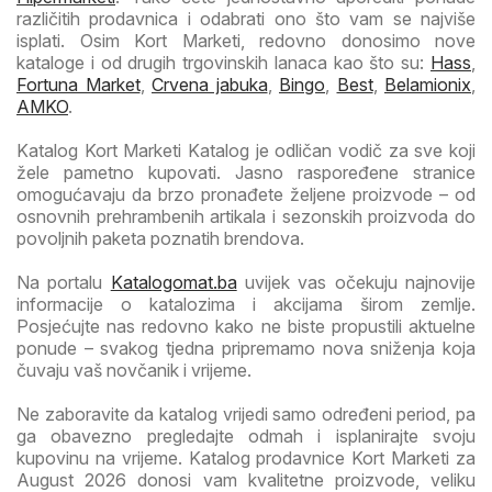
različitih prodavnica i odabrati ono što vam se najviše
isplati. Osim Kort Marketi, redovno donosimo nove
kataloge i od drugih trgovinskih lanaca kao što su:
Hass
,
Fortuna Market
,
Crvena jabuka
,
Bingo
,
Best
,
Belamionix
,
AMKO
.
Katalog Kort Marketi Katalog je odličan vodič za sve koji
žele pametno kupovati. Jasno raspoređene stranice
omogućavaju da brzo pronađete željene proizvode – od
osnovnih prehrambenih artikala i sezonskih proizvoda do
povoljnih paketa poznatih brendova.
Na portalu
Katalogomat.ba
uvijek vas očekuju najnovije
informacije o katalozima i akcijama širom zemlje.
Posjećujte nas redovno kako ne biste propustili aktuelne
ponude – svakog tjedna pripremamo nova sniženja koja
čuvaju vaš novčanik i vrijeme.
Ne zaboravite da katalog vrijedi samo određeni period, pa
ga obavezno pregledajte odmah i isplanirajte svoju
kupovinu na vrijeme. Katalog prodavnice Kort Marketi za
August 2026 donosi vam kvalitetne proizvode, veliku