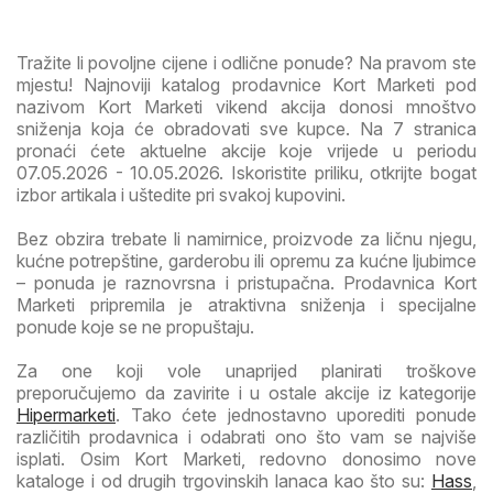
Tražite li povoljne cijene i odlične ponude? Na pravom ste
mjestu! Najnoviji katalog prodavnice Kort Marketi pod
nazivom Kort Marketi vikend akcija donosi mnoštvo
sniženja koja će obradovati sve kupce. Na 7 stranica
pronaći ćete aktuelne akcije koje vrijede u periodu
07.05.2026 - 10.05.2026. Iskoristite priliku, otkrijte bogat
izbor artikala i uštedite pri svakoj kupovini.
Bez obzira trebate li namirnice, proizvode za ličnu njegu,
kućne potrepštine, garderobu ili opremu za kućne ljubimce
– ponuda je raznovrsna i pristupačna. Prodavnica Kort
Marketi pripremila je atraktivna sniženja i specijalne
ponude koje se ne propuštaju.
Za one koji vole unaprijed planirati troškove
preporučujemo da zavirite i u ostale akcije iz kategorije
Hipermarketi
. Tako ćete jednostavno uporediti ponude
različitih prodavnica i odabrati ono što vam se najviše
isplati. Osim Kort Marketi, redovno donosimo nove
kataloge i od drugih trgovinskih lanaca kao što su:
Hass
,