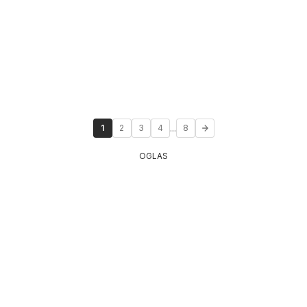
...
1
2
3
4
8
OGLAS