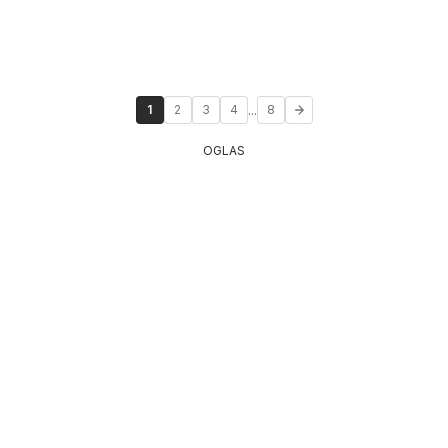
...
1
2
3
4
8
OGLAS