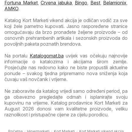
Fortuna Market
,
Crvena jabuka
,
Bingo
,
Best
,
Belamionix
,
AMKO
.
Katalog Kort Marketi vikend akcija je odličan vodič za sve
koji žele pametno kupovati. Jasno raspoređene stranice
omogućavaju da brzo pronađete željene proizvode – od
osnovnih prehrambenih artikala i sezonskih proizvoda do
povoljnih paketa poznatih brendova.
Na portalu
Katalogomat.ba
uvijek vas očekuju najnovije
informacije o katalozima i akcijama širom zemlje.
Posjećujte nas redovno kako ne biste propustili aktuelne
ponude – svakog tjedna pripremamo nova sniženja koja
čuvaju vaš novčanik i vrijeme.
Ne zaboravite da katalog vrijedi samo određeni period, pa
ga obavezno pregledajte odmah i isplanirajte svoju
kupovinu na vrijeme. Katalog prodavnice Kort Marketi za
August 2026 donosi vam kvalitetne proizvode, veliku
raznolikost i pristupačne cijene za cijelu porodicu.
Početna
Hipermarketi
Kort Marketi
Kort Marketi vikend akcija