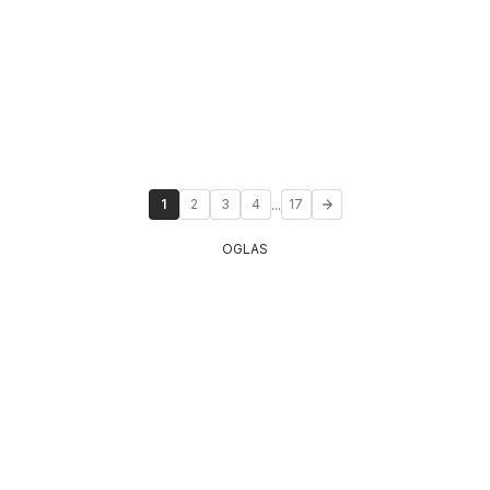
...
1
2
3
4
17
OGLAS