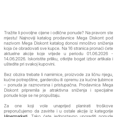
Tražite li povoljne cijene i odlične ponude? Na pravom ste
mjestu! Najnoviji katalog prodavnice Mega Diskont pod
nazivom Mega Diskont katalog donosi mnoštvo sniženja
koja će obradovati sve kupce. Na 16 stranica pronaći ćete
aktuelne akcije koje vrijede u periodu 01.06.2026 -
14.06.2026. Iskoristite priliku, otkrijte bogat izbor artikala i
uštedite pri svakoj kupovini.
Bez obzira trebate li namirnice, proizvode za ličnu njegu,
kućne potrepštine, garderobu ili opremu za kućne ljubimce
– ponuda je raznovrsna i pristupačna. Prodavnica Mega
Diskont pripremila je atraktivna sniženja i specijalne
ponude koje se ne propuštaju.
Za one koji vole unaprijed planirati troškove
preporučujemo da zavirite i u ostale akcije iz kategorije
Hipermarketi
. Tako ćete jednostavno uporediti ponude