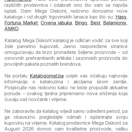
različitih prodavnica i odabrati ono što vam se najviše
isplati. Osim Mega Diskont, redovno donosimo nove
kataloge i od drugih trgovinskih lanaca kao što su:
Hass
,
Fortuna Market
,
Crvena jabuka
,
Bingo
,
Best
,
Belamionix
,
AMKO
.
Katalog Mega Diskont katalog je odličan vodič za sve koji
žele pametno kupovati. Jasno raspoređene stranice
omogućavaju da brzo pronađete željene proizvode – od
osnovnih prehrambenih artikala i sezonskih proizvoda do
povoljnih paketa poznatih brendova.
Na portalu
Katalogomat.ba
uvijek vas očekuju najnovije
informacije o katalozima i akcijama širom zemlje.
Posjećujte nas redovno kako ne biste propustili aktuelne
ponude – svakog tjedna pripremamo nova sniženja koja
čuvaju vaš novčanik i vrijeme.
Ne zaboravite da katalog vrijedi samo određeni period, pa
ga obavezno pregledajte odmah i isplanirajte svoju
kupovinu na vrijeme. Katalog prodavnice Mega Diskont za
August 2026 donosi vam kvalitetne proizvode, veliku