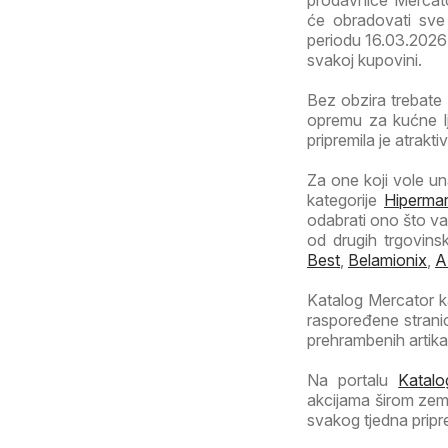
prodavnice Mercat
će obradovati sve 
periodu 16.03.2026 - 
svakoj kupovini.
Bez obzira trebate 
opremu za kućne l
pripremila je atrakt
Za one koji vole una
kategorije
Hipermar
odabrati ono što va
od drugih trgovins
Best
,
Belamionix
,
A
Katalog Mercator ka
raspoređene stran
prehrambenih artika
Na portalu
Katalo
akcijama širom zeml
svakog tjedna pripr