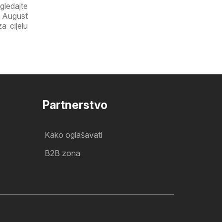
gledajte
a August
a cijelu
Partnerstvo
Kako oglašavati
B2B zona