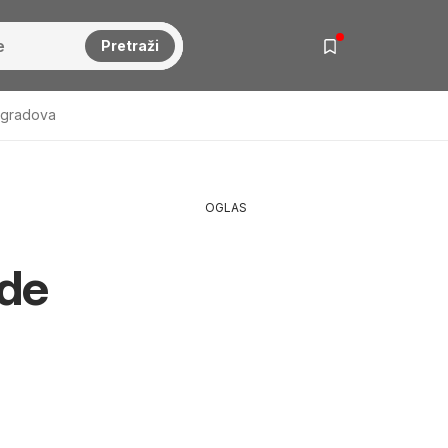
Pretraži
 gradova
OGLAS
ede