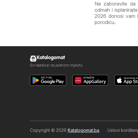
Ne zaboravite da 
odmah i isplaniraj
2026 donosi vam kva
porodicu.
Katalogomat
Svi katalozi na jednom mjestu
Copyright © 2026
Katalogomat.ba
.
Uslovi korište