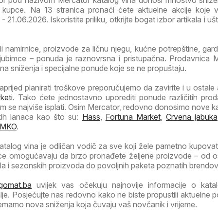
or pod nazivom Mercator katalog vina donosi mnoštvo sniže
kupce. Na 13 stranica pronaći ćete aktuelne akcije koje v
21.06.2026. Iskoristite priliku, otkrijte bogat izbor artikala i ušt
li namirnice, proizvode za ličnu njegu, kućne potrepštine, garde
jubimce – ponuda je raznovrsna i pristupačna. Prodavnica 
ivna sniženja i specijalne ponude koje se ne propuštaju.
prijed planirati troškove preporučujemo da zavirite i u ostale a
keti
. Tako ćete jednostavno uporediti ponude različitih prod
m se najviše isplati. Osim Mercator, redovno donosimo nove ka
kih lanaca kao što su:
Hass
,
Fortuna Market
,
Crvena jabuka
MKO
.
talog vina je odličan vodič za sve koji žele pametno kupovat
ice omogućavaju da brzo pronađete željene proizvode – od 
la i sezonskih proizvoda do povoljnih paketa poznatih brendov
gomat.ba
uvijek vas očekuju najnovije informacije o kata
je. Posjećujte nas redovno kako ne biste propustili aktuelne 
emamo nova sniženja koja čuvaju vaš novčanik i vrijeme.