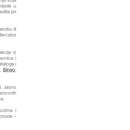
nja koja
rijede u
edite pri
robu ili
Mercator
kcije iz
avnica i
taloge i
,
Bingo
,
i. Jasno
osnovnih
a.
lozima i
ponude –