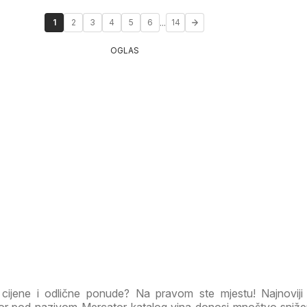
...
1
2
3
4
5
6
14
OGLAS
e cijene i odlične ponude? Na pravom ste mjestu! Najnoviji