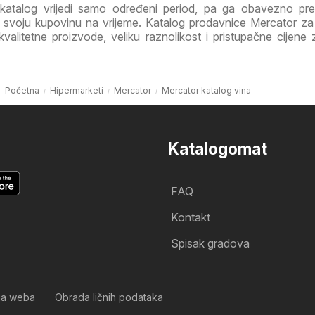
katalog vrijedi samo određeni period, pa ga obavezno pre
te svoju kupovinu na vrijeme. Katalog prodavnice Mercator z
litetne proizvode, veliku raznolikost i pristupačne cijene z
Početna
Hipermarketi
Mercator
Mercator katalog vina
Katalogomat
FAQ
Kontakt
Spisak gradova
nja weba
Obrada ličnih podataka