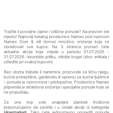
Tražite li povoljne cijene i odlične ponude? Na pravom ste
mjestu! Najnoviji katalog prodavnice Namex pod nazivom
Namex Dom & stil donosi mnoštvo sniženja koja će
obradovati sve kupce. Na 3 stranica pronaći ćete
aktuelne akcije koje vrijede u periodu 01.07.2026 -
31.07.2026. Iskoristite priliku, otkrijte bogat izbor artikala i
uštedite pri svakoj kupovini.
Bez obzira trebate li namirnice, proizvode za ličnu njegu,
kućne potrepštine, garderobu ili opremu za kućne ljubimce
– ponuda je raznovrsna i pristupačna. Prodavnica Namex
pripremila je atraktivna sniženja i specijalne ponude koje se
ne propuštaju.
Za one koji vole unaprijed planirati troškove
preporučujemo da zavirite i u ostale akcije iz kategorije
Hipermarketi
. Tako ćete jednostavno uporediti ponude