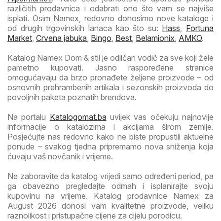
različitih prodavnica i odabrati ono što vam se najviše
isplati. Osim Namex, redovno donosimo nove kataloge i
od drugih trgovinskih lanaca kao što su:
Hass
,
Fortuna
Market
,
Crvena jabuka
,
Bingo
,
Best
,
Belamionix
,
AMKO
.
Katalog Namex Dom & stil je odličan vodič za sve koji žele
pametno kupovati. Jasno raspoređene stranice
omogućavaju da brzo pronađete željene proizvode – od
osnovnih prehrambenih artikala i sezonskih proizvoda do
povoljnih paketa poznatih brendova.
Na portalu
Katalogomat.ba
uvijek vas očekuju najnovije
informacije o katalozima i akcijama širom zemlje.
Posjećujte nas redovno kako ne biste propustili aktuelne
ponude – svakog tjedna pripremamo nova sniženja koja
čuvaju vaš novčanik i vrijeme.
Ne zaboravite da katalog vrijedi samo određeni period, pa
ga obavezno pregledajte odmah i isplanirajte svoju
kupovinu na vrijeme. Katalog prodavnice Namex za
August 2026 donosi vam kvalitetne proizvode, veliku
raznolikost i pristupačne cijene za cijelu porodicu.