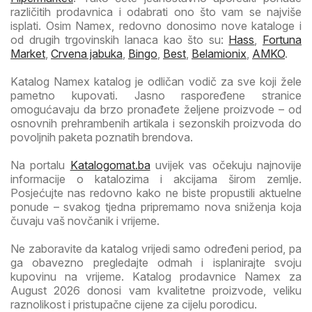
različitih prodavnica i odabrati ono što vam se najviše
isplati. Osim Namex, redovno donosimo nove kataloge i
od drugih trgovinskih lanaca kao što su:
Hass
,
Fortuna
Market
,
Crvena jabuka
,
Bingo
,
Best
,
Belamionix
,
AMKO
.
Katalog Namex katalog je odličan vodič za sve koji žele
pametno kupovati. Jasno raspoređene stranice
omogućavaju da brzo pronađete željene proizvode – od
osnovnih prehrambenih artikala i sezonskih proizvoda do
povoljnih paketa poznatih brendova.
Na portalu
Katalogomat.ba
uvijek vas očekuju najnovije
informacije o katalozima i akcijama širom zemlje.
Posjećujte nas redovno kako ne biste propustili aktuelne
ponude – svakog tjedna pripremamo nova sniženja koja
čuvaju vaš novčanik i vrijeme.
Ne zaboravite da katalog vrijedi samo određeni period, pa
ga obavezno pregledajte odmah i isplanirajte svoju
kupovinu na vrijeme. Katalog prodavnice Namex za
August 2026 donosi vam kvalitetne proizvode, veliku
raznolikost i pristupačne cijene za cijelu porodicu.