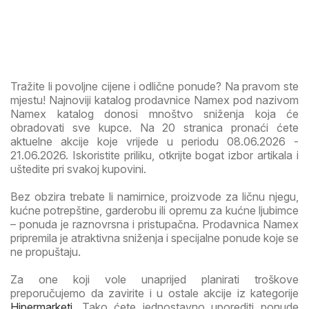
Tražite li povoljne cijene i odlične ponude? Na pravom ste
mjestu! Najnoviji katalog prodavnice Namex pod nazivom
Namex katalog donosi mnoštvo sniženja koja će
obradovati sve kupce. Na 20 stranica pronaći ćete
aktuelne akcije koje vrijede u periodu 08.06.2026 -
21.06.2026. Iskoristite priliku, otkrijte bogat izbor artikala i
uštedite pri svakoj kupovini.
Bez obzira trebate li namirnice, proizvode za ličnu njegu,
kućne potrepštine, garderobu ili opremu za kućne ljubimce
– ponuda je raznovrsna i pristupačna. Prodavnica Namex
pripremila je atraktivna sniženja i specijalne ponude koje se
ne propuštaju.
Za one koji vole unaprijed planirati troškove
preporučujemo da zavirite i u ostale akcije iz kategorije
Hipermarketi
. Tako ćete jednostavno uporediti ponude