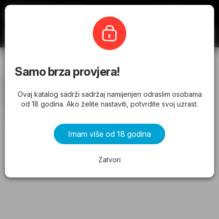
Katalogomat
Namex
Samo brza provjera!
Namex katalog - Pregledajte akcije
Ovaj katalog sadrži sadržaj namijenjen odraslim osobama
koje vrijede od 02.07.2026
od 18 godina. Ako želite nastaviti, potvrdite svoj uzrast.
od četvrtka 02.07.2026 do petka 10.07.2026
Imam više od 18 godina
OGLAS
Zatvori