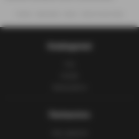
Početna
Hipermarketi
Namex
Namex Sve što ti treba
Katalogomat
FAQ
Kontakt
Spisak gradova
Partnerstvo
Kako oglašavati