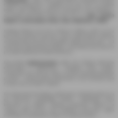
različitih prodavnica i odabrati ono što vam se najviše
isplati. Osim Namex, redovno donosimo nove kataloge i
od drugih trgovinskih lanaca kao što su:
Hass
,
Fortuna
Market
,
Crvena jabuka
,
Bingo
,
Best
,
Belamionix
,
AMKO
.
Katalog Namex Sve što ti treba je odličan vodič za sve
koji žele pametno kupovati. Jasno raspoređene stranice
omogućavaju da brzo pronađete željene proizvode – od
osnovnih prehrambenih artikala i sezonskih proizvoda do
povoljnih paketa poznatih brendova.
Na portalu
Katalogomat.ba
uvijek vas očekuju najnovije
informacije o katalozima i akcijama širom zemlje.
Posjećujte nas redovno kako ne biste propustili aktuelne
ponude – svakog tjedna pripremamo nova sniženja koja
čuvaju vaš novčanik i vrijeme.
Ne zaboravite da katalog vrijedi samo određeni period, pa
ga obavezno pregledajte odmah i isplanirajte svoju
kupovinu na vrijeme. Katalog prodavnice Namex za
August 2026 donosi vam kvalitetne proizvode, veliku
raznolikost i pristupačne cijene za cijelu porodicu.