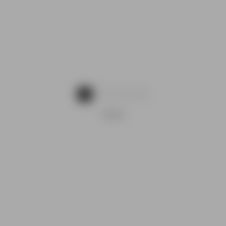
1
2
3
4
OGLAS