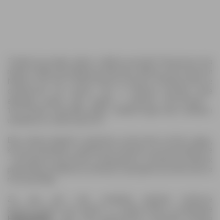
Tražite li povoljne cijene i odlične ponude? Na pravom ste
mjestu! Najnoviji katalog prodavnice Namex pod nazivom
Namex Sve što ti treba donosi mnoštvo sniženja koja će
obradovati sve kupce. Na 3 stranica pronaći ćete
aktuelne akcije koje vrijede u periodu 02.07.2026 -
10.07.2026. Iskoristite priliku, otkrijte bogat izbor artikala i
uštedite pri svakoj kupovini.
Bez obzira trebate li namirnice, proizvode za ličnu njegu,
kućne potrepštine, garderobu ili opremu za kućne ljubimce
– ponuda je raznovrsna i pristupačna. Prodavnica Namex
pripremila je atraktivna sniženja i specijalne ponude koje se
ne propuštaju.
Za one koji vole unaprijed planirati troškove
preporučujemo da zavirite i u ostale akcije iz kategorije
Hipermarketi
. Tako ćete jednostavno uporediti ponude