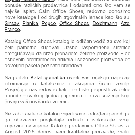
ponude različitih prodavnica i odabrati ono što vam se
najviše isplati. Osim Office Shoes, redovno donosimo
nove kataloge i od drugih trgovinskih lanaca kao što su:
Sinsay
,
Planika
,
Pepco
,
Office Shoes
,
Deichmann
,
Azel
France
.
Katalog Office Shoes katalog je odličan vodič za sve koji
žele pametno kupovati. Jasno raspoređene stranice
omogućavaju da brzo pronađete željene proizvode – od
osnovnih prehrambenih artikala i sezonskih proizvoda do
povoljnih paketa poznatih brendova.
Na portalu
Katalogomat.ba
uvijek vas očekuju najnovije
informacije o katalozima i akcijama širom zemlje.
Posjećujte nas redovno kako ne biste propustili aktuelne
ponude – svakog tjedna pripremamo nova sniženja koja
čuvaju vaš novčanik i vrijeme.
Ne zaboravite da katalog vrijedi samo određeni period, pa
ga obavezno pregledajte odmah i isplanirajte svoju
kupovinu na vrijeme. Katalog prodavnice Office Shoes za
August 2026 donosi vam kvalitetne proizvode, veliku