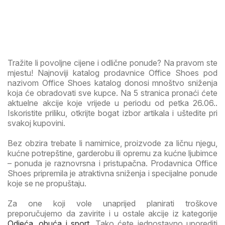
Tražite li povoljne cijene i odlične ponude? Na pravom ste
mjestu! Najnoviji katalog prodavnice Office Shoes pod
nazivom Office Shoes katalog donosi mnoštvo sniženja
koja će obradovati sve kupce. Na 5 stranica pronaći ćete
aktuelne akcije koje vrijede u periodu od petka 26.06..
Iskoristite priliku, otkrijte bogat izbor artikala i uštedite pri
svakoj kupovini.
Bez obzira trebate li namirnice, proizvode za ličnu njegu,
kućne potrepštine, garderobu ili opremu za kućne ljubimce
– ponuda je raznovrsna i pristupačna. Prodavnica Office
Shoes pripremila je atraktivna sniženja i specijalne ponude
koje se ne propuštaju.
Za one koji vole unaprijed planirati troškove
preporučujemo da zavirite i u ostale akcije iz kategorije
Odjeća, obuća i sport
. Tako ćete jednostavno uporediti