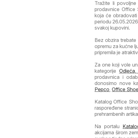
Tražite li povoljn
prodavnice Office
koja će obradovati 
periodu 26.05.2026 - 
svakoj kupovini.
Bez obzira trebate 
opremu za kućne lj
pripremila je atrakt
Za one koji vole una
kategorije
Odjeća,
prodavnica i odab
donosimo nove kat
Pepco
,
Office Sho
Katalog Office Sho
raspoređene stran
prehrambenih artika
Na portalu
Katalo
akcijama širom zeml