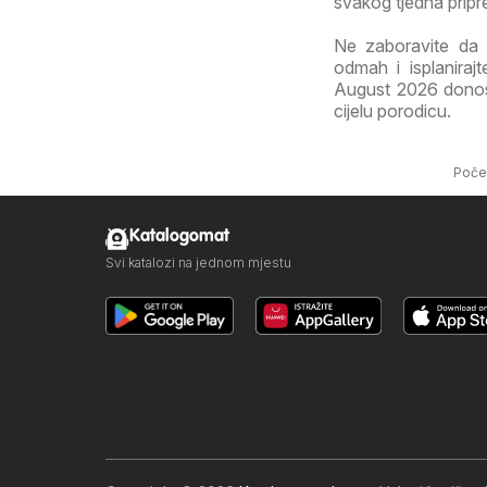
svakog tjedna pripr
Ne zaboravite da 
odmah i isplanira
August 2026 donosi 
cijelu porodicu.
Poče
Katalogomat
Svi katalozi na jednom mjestu