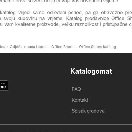
emamo nova sniženja koja čuvaju vaš novčanik i vrijeme.
katalog vrijedi samo određeni period, pa ga obavezno pre
jte svoju kupovinu na vrijeme. Katalog prodavnice Office 
vam kvalitetne proizvode, veliku raznolikost i pristupačne c
tna
Odjeća, obuća i sport
Office Shoes
Office Shoes katalog
Katalogomat
FAQ
Kontakt
Spisak gradova