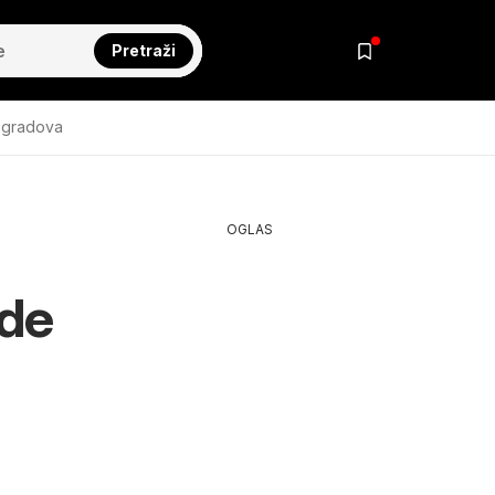
Pretraži
 gradova
OGLAS
ede