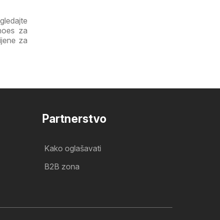
gledajte
Shoes za
ijene za
Partnerstvo
Kako oglašavati
B2B zona