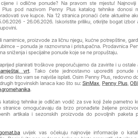
e cijene i odlične ponude? Na pravom ste mjestu! Najnoviji
 Plus pod nazivom Penny Plus katalog tehnike donosi 
radovati sve kupce. Na 12 stranica pronaći ćete aktuelne akc
.06.2026 - 26.06.2026. Iskoristite priliku, otkrijte bogat izbor a
kupovini.
li namirnice, proizvode za ličnu njegu, kućne potrepštine, garde
ubimce – ponuda je raznovrsna i pristupačna. Prodavnica Pe
ivna sniženja i specijalne ponude koje se ne propuštaju.
prijed planirati troškove preporučujemo da zavirite i u ostale a
mještaj, vrt
. Tako ćete jednostavno uporediti ponude raz
ti ono što vam se najviše isplati. Osim Penny Plus, redovno 
drugih trgovinskih lanaca kao što su:
SinMax
,
Penny Plus
,
OB
Agromehanika
.
 katalog tehnike je odličan vodič za sve koji žele pametno k
 stranice omogućavaju da brzo pronađete željene proizvo
enih artikala i sezonskih proizvoda do povoljnih paketa 
gomat.ba
uvijek vas očekuju najnovije informacije o kata