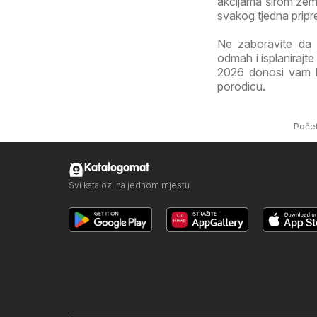
akcijama širom zeml
svakog tjedna pripr
Ne zaboravite da 
odmah i isplanirajt
2026 donosi vam kva
porodicu.
Poče
Katalogomat
Svi katalozi na jednom mjestu