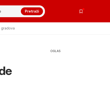
Pretraži
k gradova
OGLAS
ede