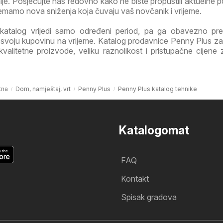
je. Posjećujte nas redovno kako ne biste propustili aktuelne 
emamo nova sniženja koja čuvaju vaš novčanik i vrijeme.
katalog vrijedi samo određeni period, pa ga obavezno pre
e svoju kupovinu na vrijeme. Katalog prodavnice Penny Plus z
litetne proizvode, veliku raznolikost i pristupačne cijene z
tna
Dom, namještaj, vrt
Penny Plus
Penny Plus katalog tehnike
Katalogomat
FAQ
Kontakt
Spisak gradova