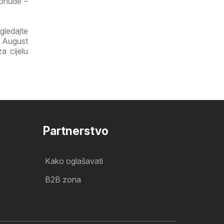
ponude –
gledajte
a August
a cijelu
Partnerstvo
Kako oglašavati
B2B zona