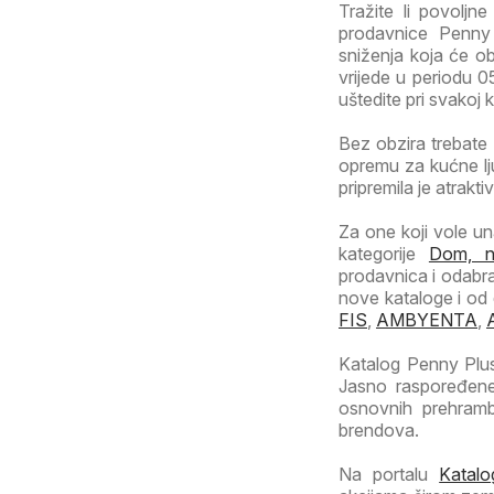
Tražite li povoljn
prodavnice Penny
sniženja koja će ob
vrijede u periodu 05
uštedite pri svakoj 
Bez obzira trebate 
opremu za kućne lj
pripremila je atrakt
Za one koji vole una
kategorije
Dom, na
prodavnica i odabra
nove kataloge i od 
FIS
,
AMBYENTA
,
Katalog Penny Plus
Jasno raspoređene
osnovnih prehramb
brendova.
Na portalu
Katalo