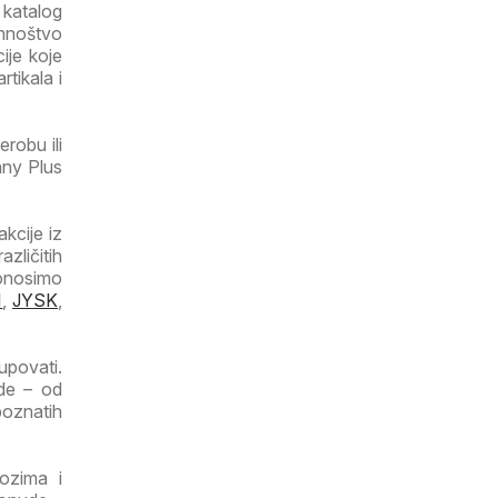
 katalog
mnoštvo
ije koje
rtikala i
robu ili
nny Plus
kcije iz
ličitih
donosimo
I
,
JYSK
,
upovati.
de – od
poznatih
lozima i