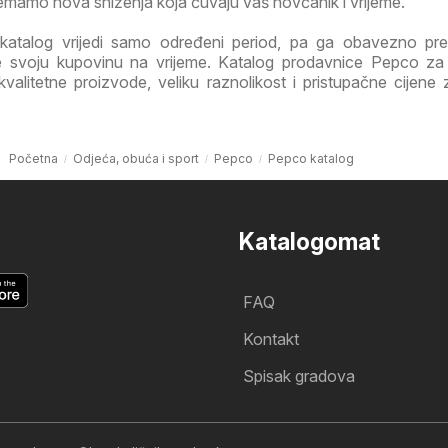
emamo nova sniženja koja čuvaju vaš novčanik i vrijeme.
katalog vrijedi samo određeni period, pa ga obavezno pre
jte svoju kupovinu na vrijeme. Katalog prodavnice Pepco z
litetne proizvode, veliku raznolikost i pristupačne cijene z
Početna
Odjeća, obuća i sport
Pepco
Pepco katalog
Katalogomat
FAQ
Kontakt
Spisak gradova