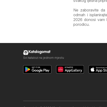
svakog tjedna pripr
Ne zaboravite da 
odmah i isplanira
2026 donosi vam kva
porodicu.
Katalogomat
Svi katalozi na jednom mjestu