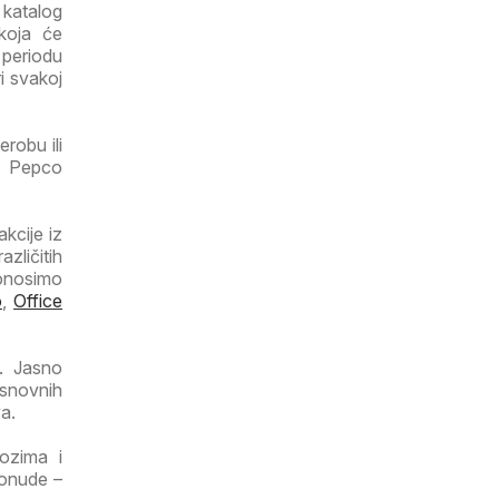
 katalog
koja će
 periodu
ri svakoj
robu ili
a Pepco
kcije iz
zličitih
donosimo
o
,
Office
. Jasno
osnovnih
a.
lozima i
ponude –