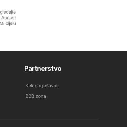
gledajte
a August
a cijelu
Partnerstvo
Kako oglašavati
B2B zona