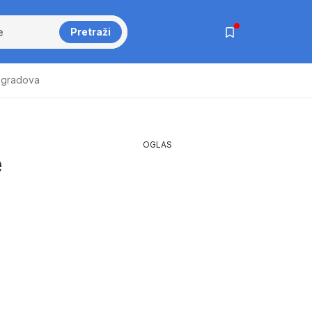
Pretraži
 gradova
OGLAS
e