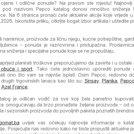
e cijene i odlične ponude? Na pravom ste mjestu! Najnoviji
 pod nazivom Pepco katalog donosi mnoštvo sniženja 
e. Na 6 stranica pronaći ćete aktuelne akcije koje vrijede u
26. Iskoristite priliku, otkrijte bogat izbor artikala i uštedite p
li namirnice, proizvode za ličnu njegu, kućne potrepštine, garde
jubimce – ponuda je raznovrsna i pristupačna. Prodavnic
ivna sniženja i specijalne ponude koje se ne propuštaju.
prijed planirati troškove preporučujemo da zavirite i u ostale a
 obuća i sport
. Tako ćete jednostavno uporediti ponude ra
rati ono što vam se najviše isplati. Osim Pepco, redovno 
 drugih trgovinskih lanaca kao što su:
Sinsay
,
Planika
,
Pepc
,
Azel France
.
alog je odličan vodič za sve koji žele pametno kupovati
ice omogućavaju da brzo pronađete željene proizvode – od 
la i sezonskih proizvoda do povoljnih paketa poznatih brendov
gomat.ba
uvijek vas očekuju najnovije informacije o kata
je. Posjećujte nas redovno kako ne biste propustili aktuelne 