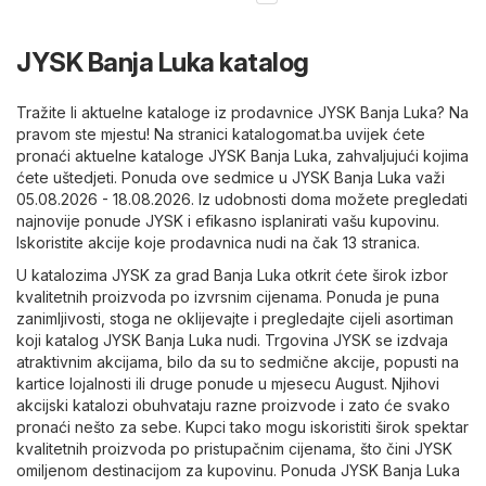
JYSK Banja Luka katalog
Tražite li aktuelne kataloge iz prodavnice JYSK Banja Luka? Na
pravom ste mjestu! Na stranici katalogomat.ba uvijek ćete
pronaći aktuelne kataloge JYSK Banja Luka, zahvaljujući kojima
ćete uštedjeti. Ponuda ove sedmice u JYSK Banja Luka važi
05.08.2026 - 18.08.2026. Iz udobnosti doma možete pregledati
najnovije ponude JYSK i efikasno isplanirati vašu kupovinu.
Iskoristite akcije koje prodavnica nudi na čak 13 stranica.
U katalozima JYSK za grad Banja Luka otkrit ćete širok izbor
kvalitetnih proizvoda po izvrsnim cijenama. Ponuda je puna
zanimljivosti, stoga ne oklijevajte i pregledajte cijeli asortiman
koji katalog JYSK Banja Luka nudi. Trgovina JYSK se izdvaja
atraktivnim akcijama, bilo da su to sedmične akcije, popusti na
kartice lojalnosti ili druge ponude u mjesecu August. Njihovi
akcijski katalozi obuhvataju razne proizvode i zato će svako
pronaći nešto za sebe. Kupci tako mogu iskoristiti širok spektar
kvalitetnih proizvoda po pristupačnim cijenama, što čini JYSK
omiljenom destinacijom za kupovinu. Ponuda JYSK Banja Luka