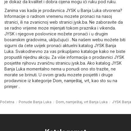
je dokaz da kvalitet i dobra cijena mogu ići ruku pod ruku.
Zanima vas kada je prodavnica JYSK u Banja Luka otvorena?
Informacije o radnom vremenu mozete pronaci na nasoj
stranici, ili na zvanicnoj web stranici
jysk.ba
. Ne zaboravite da
se radno vrijeme moze mijenjati tokom praznika i vikenda.
JYSK i njegove poslovnice možete pronaći i u drugim
bosanskim gradovima, uključujući . Na našem webu možete biti
sigurni da ćete uvijek pronaći aktuelni katalog JYSK Banja
Luka. Svakodnevno za vas prikupljamo kataloge kako ne biste
propustili nijednu akciju. Za više informacija o prodavnici JYSK
posjetite njihovu zvaničnu stranicu
jysk.ba
. Ako katalog JYSK
Banja Luka momentalno nema u ponudi ono sto trazite, ne
morate se brinuti. U ovom gradu mozete posjetiti i druge
prodavnice iz kategorije
Dom, namještaj, vrt
, kao sto su na
primjer .
Početna
Ponude Banja Luka
Dom, namještaj, vrt Banja Luka
JYSK Banja