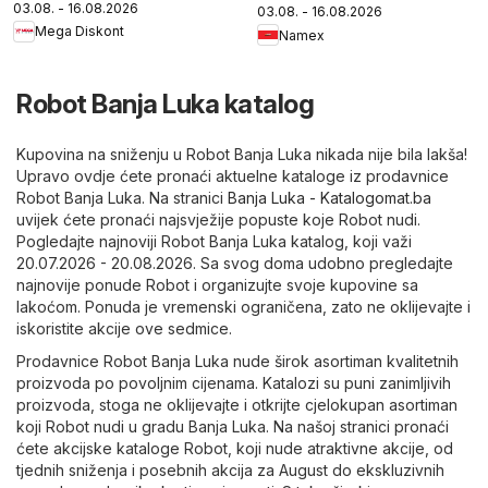
03.08. - 16.08.2026
03.08. - 16.08.2026
Mega Diskont
Namex
Robot Banja Luka katalog
Kupovina na sniženju u Robot Banja Luka nikada nije bila lakša!
Upravo ovdje ćete pronaći aktuelne kataloge iz prodavnice
Robot Banja Luka. Na stranici
Banja Luka - Katalogomat.ba
uvijek ćete pronaći najsvježije popuste koje Robot nudi.
Pogledajte najnoviji Robot Banja Luka katalog, koji važi
20.07.2026 - 20.08.2026. Sa svog doma udobno pregledajte
najnovije ponude Robot i organizujte svoje kupovine sa
lakoćom. Ponuda je vremenski ograničena, zato ne oklijevajte i
iskoristite akcije ove sedmice.
Prodavnice Robot Banja Luka nude širok asortiman kvalitetnih
proizvoda po povoljnim cijenama. Katalozi su puni zanimljivih
proizvoda, stoga ne oklijevajte i otkrijte cjelokupan asortiman
koji Robot nudi u gradu Banja Luka. Na našoj stranici pronaći
ćete akcijske kataloge Robot, koji nude atraktivne akcije, od
tjednih sniženja i posebnih akcija za August do ekskluzivnih