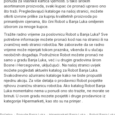
ponuda za vlasnike kartica vjernosti. S tako širokim
asortimanom proizvoda, svaki kupac će pronaći upravo ono
što traži. Pregledavajući kataloge na našoj stranici, možete
otkriti izvrsne prilike za kupnju kvalitetnih proizvoda po
primamljivim cijenama, što čini Robot u Banja Luka omiljenim
izborom za mnoge kupce.
Tražite radno vrijeme za poslovnicu Robot u Banja Luka? Sve
potrebne informacije možete pronaći kod nas na stranici ili na
zvaničnoj web stranici
robot.ba
. Ne zaboravite da se radno
vrijeme može mijenjati tokom praznika, vikenda ili u slučaju
neobičnih događaja. Podružnice Robot možete pronaći ne
samo u gradu Banja Luka, već i u drugim gradovima širom
Bosne i Hercegovine, uključujući . Na našoj stranici uvijek
možete pogledati aktuelni katalog za Robot Banja Luka.
Svakodnevno ažuriramo kataloge kako ne biste propustili
nijednu akciju. Za više detalja o prodavnici Robot posjetite
njihovu zvaničnu stranicu
robot.ba
. Ako katalog Robot Banja
Luka momentalno nema u ponudi ono sto trazite, ne morate se
brinuti. U ovom gradu mozete posjetiti i druge prodavnice iz
kategorije
Hipermarketi
, kao sto su na primjer .
Početna
Ponude Banja Luka
Hipermarketi Banja Luka
Robot Banja Luk