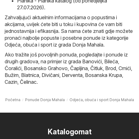
Planika - Planika katalog (od ponedjeljka
27.07.2026)
.
Zahvaljujući aktuelnim informacijama o popustima i
akcijama, uvijek ćete biti u toku i kupovina će vam biti
jednostavnija i efikasnija. Sa nama ćete znati gdje možete
pronaći najbolje popuste i posebne ponude iz kategorije
Odjeća, obuća i sport iz grada Donja Mahala.
Ako tražite još povoljnih ponuda, pogledajte i ponude iz
drugih gradova, na primjer iz grada
Banovići
,
Bileća
,
Ćoralići
,
Bosansko Grahovo
,
Čapljina
,
Čitluk
,
Brod
,
Crnići
,
Bužim
,
Blatnica
,
Divičani
,
Derventa
,
Bosanska Krupa
,
Cazin
,
Čelinac
.
Početna
Ponude Donja Mahala
Odjeća, obuća i sport Donja Mahala
Katalogomat