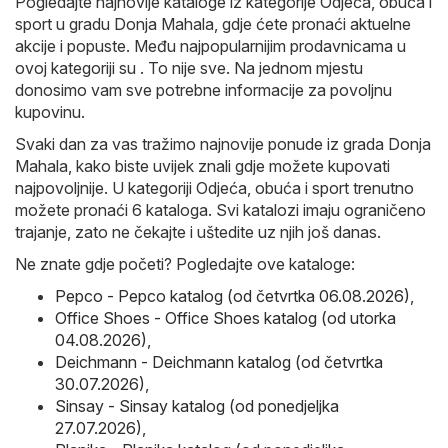
Pogledajte najnovije kataloge iz kategorije Odjeća, obuća i
sport u gradu Donja Mahala, gdje ćete pronaći aktuelne
akcije i popuste. Među najpopularnijim prodavnicama u
ovoj kategoriji su . To nije sve. Na jednom mjestu
donosimo vam sve potrebne informacije za povoljnu
kupovinu.
Svaki dan za vas tražimo najnovije ponude iz grada Donja
Mahala, kako biste uvijek znali gdje možete kupovati
najpovoljnije. U kategoriji Odjeća, obuća i sport trenutno
možete pronaći 6 kataloga. Svi katalozi imaju ograničeno
trajanje, zato ne čekajte i uštedite uz njih još danas.
Ne znate gdje početi? Pogledajte ove kataloge:
Pepco - Pepco katalog (od četvrtka 06.08.2026)
,
Office Shoes - Office Shoes katalog (od utorka
04.08.2026)
,
Deichmann - Deichmann katalog (od četvrtka
30.07.2026)
,
Sinsay - Sinsay katalog (od ponedjeljka
27.07.2026)
,