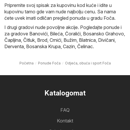
Pripremite svoj spisak za kupovinu kod kuće i idite u
kupovinu tamo gde vam nude najbolju cenu. Sa nama
ćete uvek imati odličan pregled ponuda u gradu Foča.
I drugi gradovi nude povoljne akcije. Pogledajte ponude i
za gradove
Banovići
,
Bileća
,
Ćoralići
,
Bosansko Grahovo
,
Čapljina
,
Čitluk
,
Brod
,
Crnići
,
Bužim
,
Blatnica
,
Divičani
,
Derventa
,
Bosanska Krupa
,
Cazin
,
Čelinac
.
Početna
Ponude Foča
Odjeća, obuća i sport Foča
Katalogomat
FAQ
Kontakt