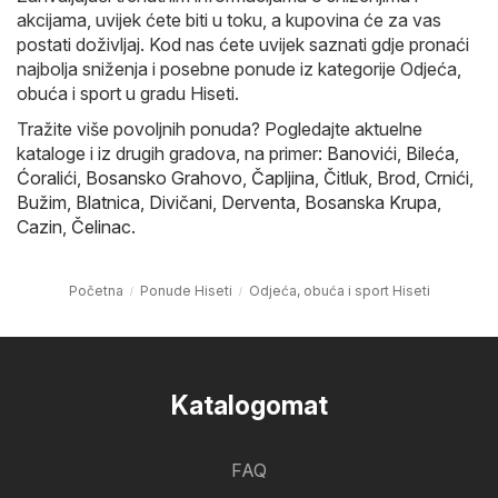
akcijama, uvijek ćete biti u toku, a kupovina će za vas
postati doživljaj. Kod nas ćete uvijek saznati gdje pronaći
najbolja sniženja i posebne ponude iz kategorije Odjeća,
obuća i sport u gradu Hiseti.
Tražite više povoljnih ponuda? Pogledajte aktuelne
kataloge i iz drugih gradova, na primer:
Banovići
,
Bileća
,
Ćoralići
,
Bosansko Grahovo
,
Čapljina
,
Čitluk
,
Brod
,
Crnići
,
Bužim
,
Blatnica
,
Divičani
,
Derventa
,
Bosanska Krupa
,
Cazin
,
Čelinac
.
Početna
Ponude Hiseti
Odjeća, obuća i sport Hiseti
Katalogomat
FAQ