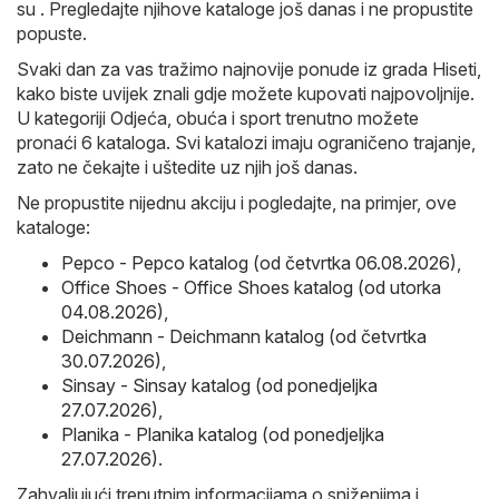
su . Pregledajte njihove kataloge još danas i ne propustite
popuste.
Svaki dan za vas tražimo najnovije ponude iz grada Hiseti,
kako biste uvijek znali gdje možete kupovati najpovoljnije.
U kategoriji Odjeća, obuća i sport trenutno možete
pronaći 6 kataloga. Svi katalozi imaju ograničeno trajanje,
zato ne čekajte i uštedite uz njih još danas.
Ne propustite nijednu akciju i pogledajte, na primjer, ove
kataloge:
Pepco - Pepco katalog (od četvrtka 06.08.2026)
,
Office Shoes - Office Shoes katalog (od utorka
04.08.2026)
,
Deichmann - Deichmann katalog (od četvrtka
30.07.2026)
,
Sinsay - Sinsay katalog (od ponedjeljka
27.07.2026)
,
Planika - Planika katalog (od ponedjeljka
27.07.2026)
.
Zahvaljujući trenutnim informacijama o sniženjima i