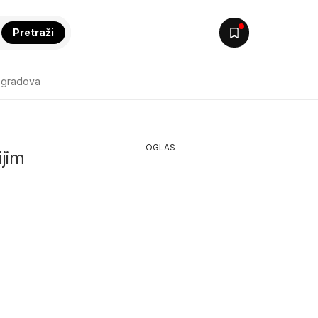
Pretraži
 gradova
OGLAS
ijim