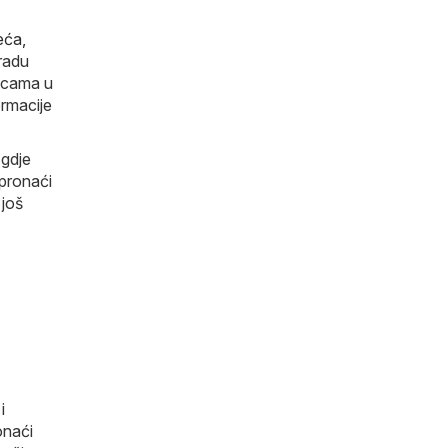
eća,
gradu
nicama u
ormacije
 gdje
 pronaći
 još
i
onaći