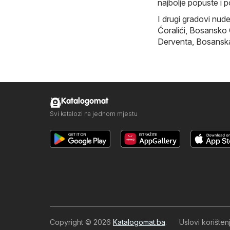
najbolje popuste i 
I drugi gradovi nud
Ćoralići
,
Bosansko
Derventa
,
Bosansk
Katalogomat
Svi katalozi na jednom mjestu
Copyright © 2026
Katalogomat.ba
.
Uslovi korište