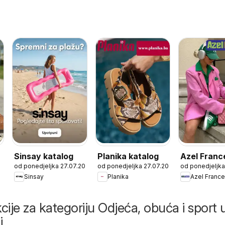
Sinsay katalog
Planika katalog
Azel Franc
od ponedjeljka 27.07.2026
od ponedjeljka 27.07.2026
od ponedjeljka
katalog
Sinsay
Planika
Azel France
cije za kategoriju Odjeća, obuća i sport 
i