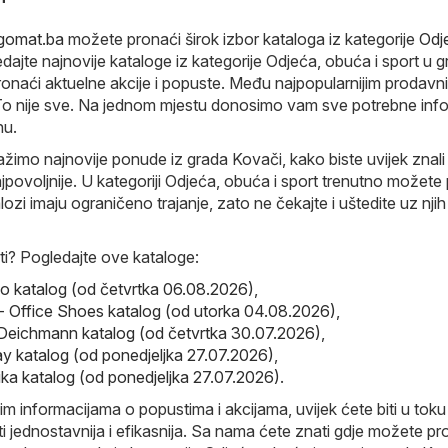
ogomat.ba
možete pronaći širok izbor kataloga iz kategorije
Odj
edajte najnovije kataloge iz kategorije Odjeća, obuća i sport u 
ronaći aktuelne akcije i popuste. Među najpopularnijim prodav
. To nije sve. Na jednom mjestu donosimo vam sve potrebne inf
nu.
ažimo najnovije ponude iz grada Kovači, kako biste uvijek znali
povoljnije. U kategoriji Odjeća, obuća i sport trenutno možete
lozi imaju ograničeno trajanje, zato ne čekajte i uštedite uz njih
i? Pogledajte ove kataloge:
 katalog (od četvrtka 06.08.2026)
,
- Office Shoes katalog (od utorka 04.08.2026)
,
Deichmann katalog (od četvrtka 30.07.2026)
,
ay katalog (od ponedjeljka 27.07.2026)
,
ika katalog (od ponedjeljka 27.07.2026)
.
im informacijama o popustima i akcijama, uvijek ćete biti u toku 
i jednostavnija i efikasnija. Sa nama ćete znati gdje možete pr