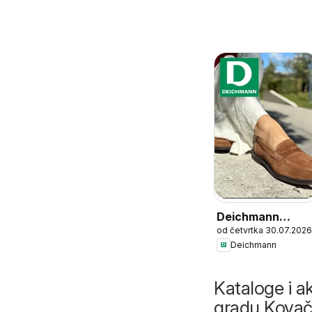
Deichmann
od četvrtka 30.07.2026
katalog
Deichmann
Kataloge i ak
gradu Kovač