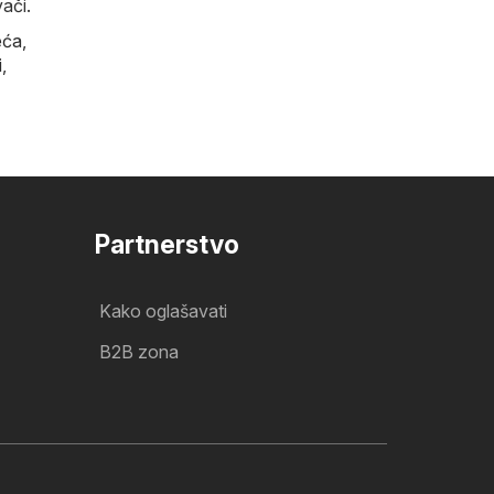
ači.
eća
,
i
,
Partnerstvo
Kako oglašavati
B2B zona