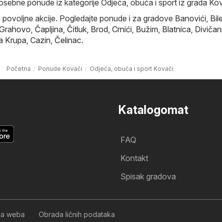
posebne ponude iz kategorije Odjeća, obuća i sport iz grada Kov
e povoljne akcije. Pogledajte ponude i za gradove
Banovići
,
Bil
 Grahovo
,
Čapljina
,
Čitluk
,
Brod
,
Crnići
,
Bužim
,
Blatnica
,
Divičan
a Krupa
,
Cazin
,
Čelinac
.
Početna
Ponude Kovači
Odjeća, obuća i sport Kovači
Katalogomat
FAQ
Kontakt
Spisak gradova
nja weba
Obrada ličnih podataka