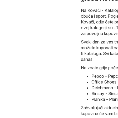
Na
Kovači - Katal
obuća i sport
. Pogl
Kovači, gdje ćete p
ovoj kategoriji su 
za povoljnu kupovi
Svaki dan za vas tr
možete kupovati naj
6 kataloga. Svi kata
danas.
Ne znate gdje počet
Pepco - Pepco
Office Shoes 
Deichmann - 
Sinsay - Sins
Planika - Plan
Zahvaljujući aktueln
kupovina će vam bit