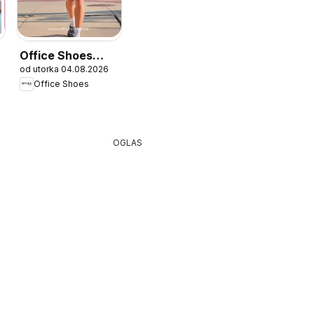
Office Shoes
6
od utorka 04.08.2026
katalog
Office Shoes
OGLAS