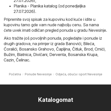
27.07.2026)
,
Planika - Planika katalog (od ponedjeljka
27.07.2026)
.
Pripremite svoj spisak za kupovinu kod kuće i idite u
kupovinu tamo gde vam nude najbolju cenu. Sa nama
ćete uvek imati odličan pregled ponuda u gradu Nevesinje.
Ako tražite još povoljnih ponuda, pogledajte i ponude iz
drugih gradova, na primjer iz grada
Banovići
,
Bileća
,
Ćoralići
,
Bosansko Grahovo
,
Čapljina
,
Čitluk
,
Brod
,
Crnići
,
Bužim
,
Blatnica
,
Divičani
,
Derventa
,
Bosanska Krupa
,
Cazin
,
Čelinac
.
Početna
Ponude Nevesinje
Odjeća, obuća i sport Nevesinje
Katalogomat