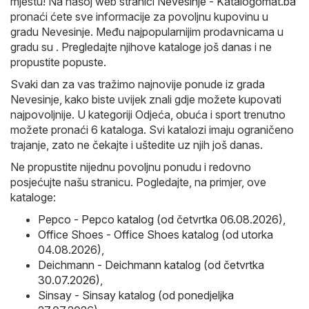
mjestu! Na našoj web stranici
Nevesinje - Katalogomat.ba
pronaći ćete sve informacije za povoljnu kupovinu u
gradu Nevesinje. Među najpopularnijim prodavnicama u
gradu su . Pregledajte njihove kataloge još danas i ne
propustite popuste.
Svaki dan za vas tražimo najnovije ponude iz grada
Nevesinje, kako biste uvijek znali gdje možete kupovati
najpovoljnije. U kategoriji Odjeća, obuća i sport trenutno
možete pronaći 6 kataloga. Svi katalozi imaju ograničeno
trajanje, zato ne čekajte i uštedite uz njih još danas.
Ne propustite nijednu povoljnu ponudu i redovno
posjećujte našu stranicu. Pogledajte, na primjer, ove
kataloge:
Pepco - Pepco katalog (od četvrtka 06.08.2026)
,
Office Shoes - Office Shoes katalog (od utorka
04.08.2026)
,
Deichmann - Deichmann katalog (od četvrtka
30.07.2026)
,
Sinsay - Sinsay katalog (od ponedjeljka