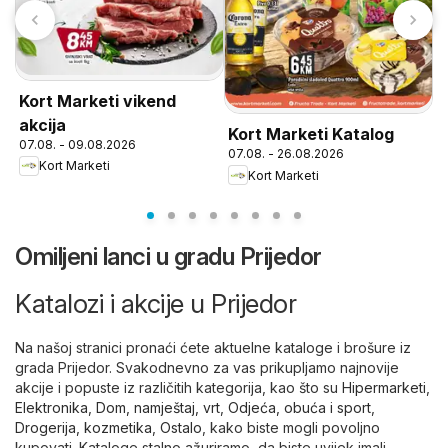
Kort Marketi vikend
akcija
Kort Marketi Katalog
P
07.08. - 09.08.2026
07.08. - 26.08.2026
o
Kort Marketi
Kort Marketi
Omiljeni lanci u gradu Prijedor
Katalozi i akcije u Prijedor
Na našoj stranici pronaći ćete aktuelne kataloge i brošure iz
grada Prijedor. Svakodnevno za vas prikupljamo najnovije
akcije i popuste iz različitih kategorija, kao što su
Hipermarketi
,
Elektronika
,
Dom, namještaj, vrt
,
Odjeća, obuća i sport
,
Drogerija, kozmetika
,
Ostalo
, kako biste mogli povoljno
kupovati. Kataloge stalno ažuriramo, da biste uvijek imali