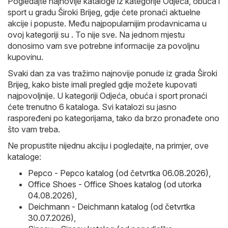
Pogledajte najnovije kataloge iz kategorije Odjeća, obuća i
sport u gradu Široki Brijeg, gdje ćete pronaći aktuelne
akcije i popuste. Među najpopularnijim prodavnicama u
ovoj kategoriji su . To nije sve. Na jednom mjestu
donosimo vam sve potrebne informacije za povoljnu
kupovinu.
Svaki dan za vas tražimo najnovije ponude iz grada Široki
Brijeg, kako biste imali pregled gdje možete kupovati
najpovoljnije. U kategoriji Odjeća, obuća i sport pronaći
ćete trenutno 6 kataloga. Svi katalozi su jasno
raspoređeni po kategorijama, tako da brzo pronađete ono
što vam treba.
Ne propustite nijednu akciju i pogledajte, na primjer, ove
kataloge:
Pepco - Pepco katalog (od četvrtka 06.08.2026)
,
Office Shoes - Office Shoes katalog (od utorka
04.08.2026)
,
Deichmann - Deichmann katalog (od četvrtka
30.07.2026)
,