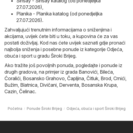
Sinsay - Sinsay katalog (od ponedjeljka
27.07.2026)
,
Planika - Planika katalog (od ponedjeljka
27.07.2026)
.
Zahvaljujući trenutnim informacijama o sniženjima i
akcijama, uvijek ćete biti u toku, a kupovina će za vas
postati doživljaj. Kod nas ćete uvijek saznati gdje pronaći
najbolja sniženja i posebne ponude iz kategorije Odjeća,
obuća i sport u gradu Široki Brijeg.
Ako tražite još povoljnih ponuda, pogledajte i ponude iz
drugih gradova, na primjer iz grada
Banovići
,
Bileća
,
Ćoralići
,
Bosansko Grahovo
,
Čapljina
,
Čitluk
,
Brod
,
Crnići
,
Bužim
,
Blatnica
,
Divičani
,
Derventa
,
Bosanska Krupa
,
Cazin
,
Čelinac
.
Početna
Ponude Široki Brijeg
Odjeća, obuća i sport Široki Brijeg