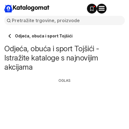
Katalogomat
Odjeća, obuća i sport Tojšići
Odjeća, obuća i sport Tojšići -
Istražite kataloge s najnovijim
akcijama
OGLAS