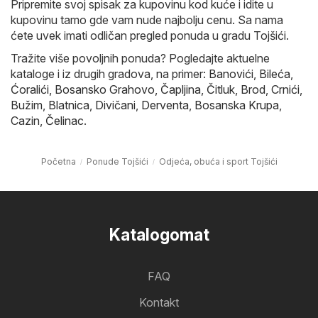
Pripremite svoj spisak za kupovinu kod kuće i idite u
kupovinu tamo gde vam nude najbolju cenu. Sa nama
ćete uvek imati odličan pregled ponuda u gradu Tojšići.
Tražite više povoljnih ponuda? Pogledajte aktuelne
kataloge i iz drugih gradova, na primer:
Banovići
,
Bileća
,
Ćoralići
,
Bosansko Grahovo
,
Čapljina
,
Čitluk
,
Brod
,
Crnići
,
Bužim
,
Blatnica
,
Divičani
,
Derventa
,
Bosanska Krupa
,
Cazin
,
Čelinac
.
Početna
Ponude Tojšići
Odjeća, obuća i sport Tojšići
Katalogomat
FAQ
Kontakt