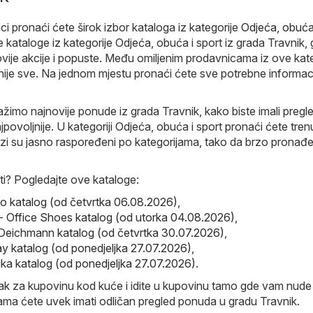
i pronaći ćete širok izbor kataloga iz kategorije
Odjeća, obuća 
 kataloge iz kategorije Odjeća, obuća i sport iz grada Travnik, 
ovije akcije i popuste. Među omiljenim prodavnicama iz ove kate
nije sve. Na jednom mjestu pronaći ćete sve potrebne informac
ažimo najnovije ponude iz grada Travnik, kako biste imali pregl
povoljnije. U kategoriji Odjeća, obuća i sport pronaći ćete tre
ozi su jasno raspoređeni po kategorijama, tako da brzo pronađ
i? Pogledajte ove kataloge:
 katalog (od četvrtka 06.08.2026)
,
- Office Shoes katalog (od utorka 04.08.2026)
,
Deichmann katalog (od četvrtka 30.07.2026)
,
ay katalog (od ponedjeljka 27.07.2026)
,
ika katalog (od ponedjeljka 27.07.2026)
.
sak za kupovinu kod kuće i idite u kupovinu tamo gde vam nude
ama ćete uvek imati odličan pregled ponuda u gradu Travnik.