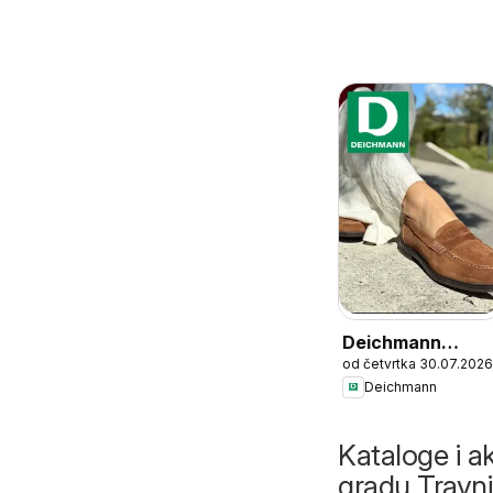
Deichmann
od četvrtka 30.07.2026
katalog
Deichmann
Kataloge i ak
gradu Travn