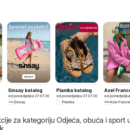
Sinsay katalog
Planika katalog
Azel Franc
od ponedjeljka 27.07.2026
od ponedjeljka 27.07.2026
od ponedjeljka
katalog
Sinsay
Planika
Azel France
cije za kategoriju Odjeća, obuća i sport 
ik