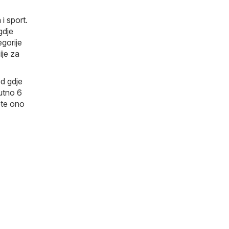
i sport
.
gdje
gorije
ije za
ed gdje
nutno 6
ete ono