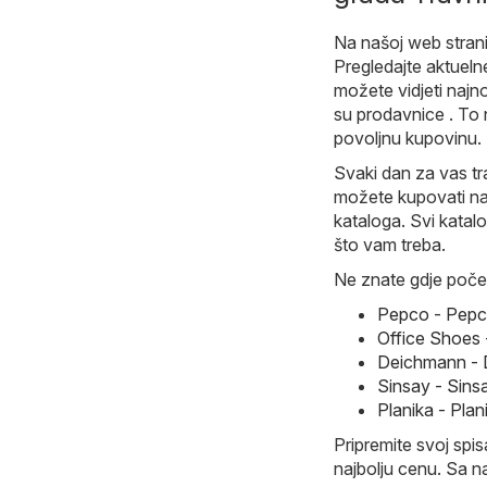
Na našoj web stranic
Pregledajte aktuelne
možete vidjeti najn
su prodavnice . To 
povoljnu kupovinu.
Svaki dan za vas tr
možete kupovati naj
kataloga. Svi katal
što vam treba.
Ne znate gdje počet
Pepco - Pepco
Office Shoes 
Deichmann - 
Sinsay - Sins
Planika - Plan
Pripremite svoj spi
najbolju cenu. Sa n