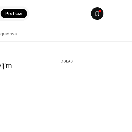
Pretraži
 gradova
OGLAS
vijim