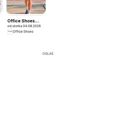
Office Shoes
6
od utorka 04.08.2026
katalog
Office Shoes
OGLAS