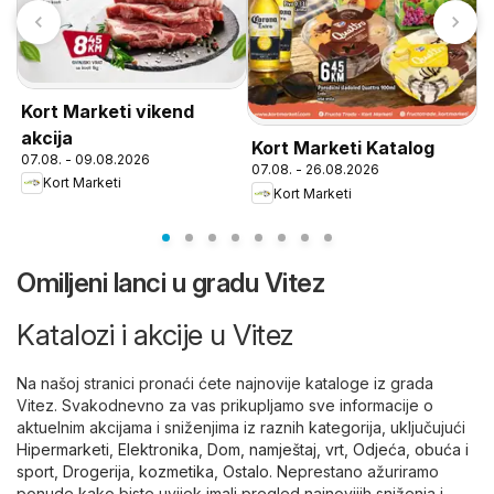
Kort Marketi vikend
akcija
Kort Marketi Katalog
P
07.08. - 09.08.2026
07.08. - 26.08.2026
o
Kort Marketi
Kort Marketi
Omiljeni lanci u gradu Vitez
Katalozi i akcije u Vitez
Na našoj stranici pronaći ćete najnovije kataloge iz grada
Vitez. Svakodnevno za vas prikupljamo sve informacije o
aktuelnim akcijama i sniženjima iz raznih kategorija, uključujući
Hipermarketi
,
Elektronika
,
Dom, namještaj, vrt
,
Odjeća, obuća i
sport
,
Drogerija, kozmetika
,
Ostalo
. Neprestano ažuriramo
ponude kako biste uvijek imali pregled najnovijih sniženja i