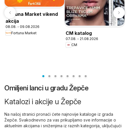
Fortuna Market vikend
akcija
08.08. - 09.08.2026
CM katalog
Fortuna Market
K
07.08. - 21.08.2026
0
CM
Omiljeni lanci u gradu Žepče
Katalozi i akcije u Žepče
Na našoj stranici pronaći ćete najnovije kataloge iz grada
Žepče. Svakodnevno za vas prikupljamo sve informacije o
aktuelnim akcijama i sniženjima iz raznih kategorija, uključujući