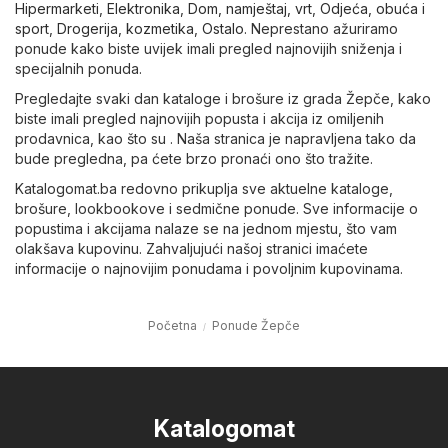
Hipermarketi
,
Elektronika
,
Dom, namještaj, vrt
,
Odjeća, obuća i
sport
,
Drogerija, kozmetika
,
Ostalo
. Neprestano ažuriramo
ponude kako biste uvijek imali pregled najnovijih sniženja i
specijalnih ponuda.
Pregledajte svaki dan kataloge i brošure iz grada Žepče, kako
biste imali pregled najnovijih popusta i akcija iz omiljenih
prodavnica, kao što su . Naša stranica je napravljena tako da
bude pregledna, pa ćete brzo pronaći ono što tražite.
Katalogomat.ba redovno prikuplja sve aktuelne kataloge,
brošure, lookbookove i sedmične ponude. Sve informacije o
popustima i akcijama nalaze se na jednom mjestu, što vam
olakšava kupovinu. Zahvaljujući našoj stranici imaćete
informacije o najnovijim ponudama i povoljnim kupovinama.
Početna
Ponude Žepče
Katalogomat