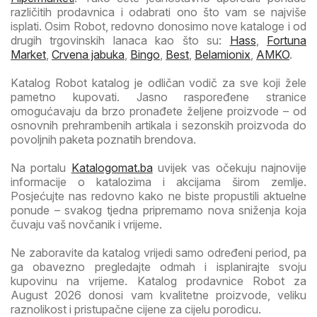
različitih prodavnica i odabrati ono što vam se najviše
isplati. Osim Robot, redovno donosimo nove kataloge i od
drugih trgovinskih lanaca kao što su:
Hass
,
Fortuna
Market
,
Crvena jabuka
,
Bingo
,
Best
,
Belamionix
,
AMKO
.
Katalog Robot katalog je odličan vodič za sve koji žele
pametno kupovati. Jasno raspoređene stranice
omogućavaju da brzo pronađete željene proizvode – od
osnovnih prehrambenih artikala i sezonskih proizvoda do
povoljnih paketa poznatih brendova.
Na portalu
Katalogomat.ba
uvijek vas očekuju najnovije
informacije o katalozima i akcijama širom zemlje.
Posjećujte nas redovno kako ne biste propustili aktuelne
ponude – svakog tjedna pripremamo nova sniženja koja
čuvaju vaš novčanik i vrijeme.
Ne zaboravite da katalog vrijedi samo određeni period, pa
ga obavezno pregledajte odmah i isplanirajte svoju
kupovinu na vrijeme. Katalog prodavnice Robot za
August 2026 donosi vam kvalitetne proizvode, veliku
raznolikost i pristupačne cijene za cijelu porodicu.