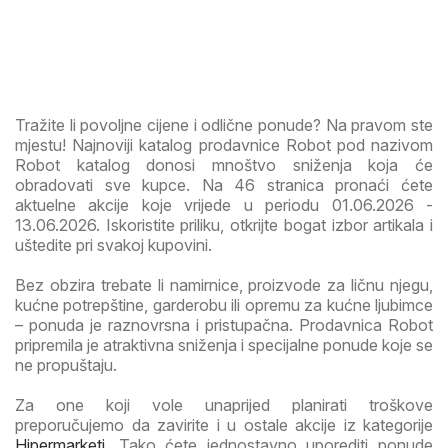
Tražite li povoljne cijene i odlične ponude? Na pravom ste
mjestu! Najnoviji katalog prodavnice Robot pod nazivom
Robot katalog donosi mnoštvo sniženja koja će
obradovati sve kupce. Na 46 stranica pronaći ćete
aktuelne akcije koje vrijede u periodu 01.06.2026 -
13.06.2026. Iskoristite priliku, otkrijte bogat izbor artikala i
uštedite pri svakoj kupovini.
Bez obzira trebate li namirnice, proizvode za ličnu njegu,
kućne potrepštine, garderobu ili opremu za kućne ljubimce
– ponuda je raznovrsna i pristupačna. Prodavnica Robot
pripremila je atraktivna sniženja i specijalne ponude koje se
ne propuštaju.
Za one koji vole unaprijed planirati troškove
preporučujemo da zavirite i u ostale akcije iz kategorije
Hipermarketi
. Tako ćete jednostavno uporediti ponude