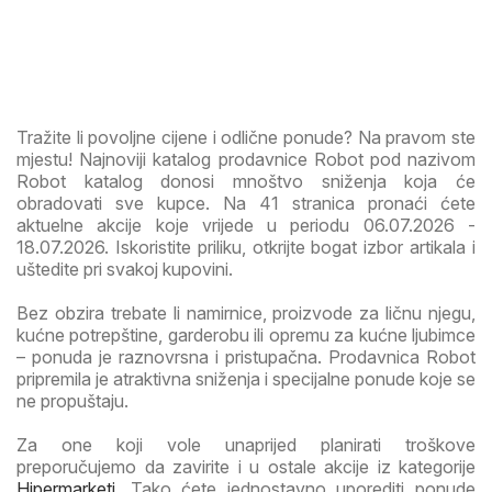
Tražite li povoljne cijene i odlične ponude? Na pravom ste
mjestu! Najnoviji katalog prodavnice Robot pod nazivom
Robot katalog donosi mnoštvo sniženja koja će
obradovati sve kupce. Na 41 stranica pronaći ćete
aktuelne akcije koje vrijede u periodu 06.07.2026 -
18.07.2026. Iskoristite priliku, otkrijte bogat izbor artikala i
uštedite pri svakoj kupovini.
Bez obzira trebate li namirnice, proizvode za ličnu njegu,
kućne potrepštine, garderobu ili opremu za kućne ljubimce
– ponuda je raznovrsna i pristupačna. Prodavnica Robot
pripremila je atraktivna sniženja i specijalne ponude koje se
ne propuštaju.
Za one koji vole unaprijed planirati troškove
preporučujemo da zavirite i u ostale akcije iz kategorije
Hipermarketi
. Tako ćete jednostavno uporediti ponude