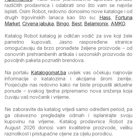
različitih prodavnica i odabrati ono što vam se najviše
isplati. Osim Robot, redovno donosimo nove kataloge i od
drugih trgovinskih lanaca kao što su:
Hass
,
Fortuna
Market
,
Crvena jabuka
,
Bingo
,
Best
,
Belamionix
,
AMKO
.
Katalog Robot katalog je odličan vodič za sve koji žele
pametno kupovati. Jasno raspoređene stranice
omogućavaju da brzo pronađete željene proizvode – od
osnovnih prehrambenih artikala i sezonskih proizvoda do
povoljnih paketa poznatih brendova.
Na portalu
Katalogomat.ba
uvijek vas očekuju najnovije
informacije o katalozima i akcijama širom zemlje.
Posjećujte nas redovno kako ne biste propustili aktuelne
ponude – svakog tjedna pripremamo nova sniženja koja
čuvaju vaš novčanik i vrijeme.
Ne zaboravite da katalog vrijedi samo određeni period, pa
ga obavezno pregledajte odmah i isplanirajte svoju
kupovinu na vrijeme. Katalog prodavnice Robot za
August 2026 donosi vam kvalitetne proizvode, veliku
raznolikost i pristupačne cijene za cijelu porodicu.