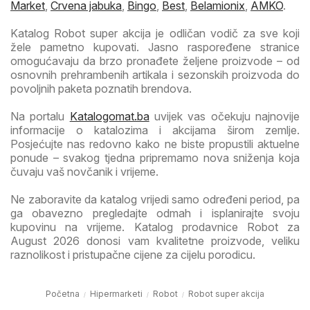
Market
,
Crvena jabuka
,
Bingo
,
Best
,
Belamionix
,
AMKO
.
Katalog Robot super akcija je odličan vodič za sve koji
žele pametno kupovati. Jasno raspoređene stranice
omogućavaju da brzo pronađete željene proizvode – od
osnovnih prehrambenih artikala i sezonskih proizvoda do
povoljnih paketa poznatih brendova.
Na portalu
Katalogomat.ba
uvijek vas očekuju najnovije
informacije o katalozima i akcijama širom zemlje.
Posjećujte nas redovno kako ne biste propustili aktuelne
ponude – svakog tjedna pripremamo nova sniženja koja
čuvaju vaš novčanik i vrijeme.
Ne zaboravite da katalog vrijedi samo određeni period, pa
ga obavezno pregledajte odmah i isplanirajte svoju
kupovinu na vrijeme. Katalog prodavnice Robot za
August 2026 donosi vam kvalitetne proizvode, veliku
raznolikost i pristupačne cijene za cijelu porodicu.
Početna
Hipermarketi
Robot
Robot super akcija