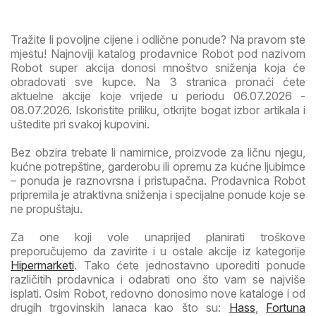
Tražite li povoljne cijene i odlične ponude? Na pravom ste
mjestu! Najnoviji katalog prodavnice Robot pod nazivom
Robot super akcija donosi mnoštvo sniženja koja će
obradovati sve kupce. Na 3 stranica pronaći ćete
aktuelne akcije koje vrijede u periodu 06.07.2026 -
08.07.2026. Iskoristite priliku, otkrijte bogat izbor artikala i
uštedite pri svakoj kupovini.
Bez obzira trebate li namirnice, proizvode za ličnu njegu,
kućne potrepštine, garderobu ili opremu za kućne ljubimce
– ponuda je raznovrsna i pristupačna. Prodavnica Robot
pripremila je atraktivna sniženja i specijalne ponude koje se
ne propuštaju.
Za one koji vole unaprijed planirati troškove
preporučujemo da zavirite i u ostale akcije iz kategorije
Hipermarketi
. Tako ćete jednostavno uporediti ponude
različitih prodavnica i odabrati ono što vam se najviše
isplati. Osim Robot, redovno donosimo nove kataloge i od
drugih trgovinskih lanaca kao što su:
Hass
,
Fortuna