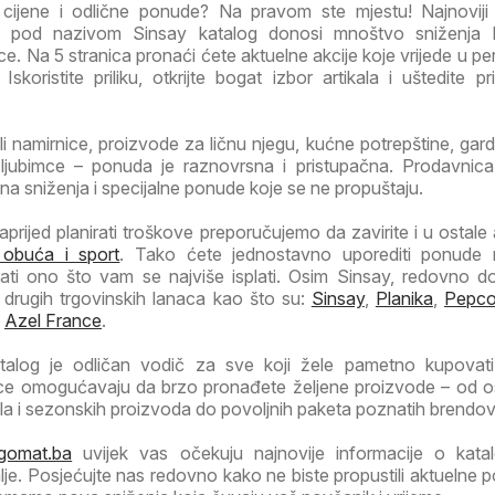
e cijene i odlične ponude? Na pravom ste mjestu! Najnoviji
y pod nazivom Sinsay katalog donosi mnoštvo sniženja 
e. Na 5 stranica pronaći ćete aktuelne akcije koje vrijede u pe
Iskoristite priliku, otkrijte bogat izbor artikala i uštedite pr
li namirnice, proizvode za ličnu njegu, kućne potrepštine, garde
jubimce – ponuda je raznovrsna i pristupačna. Prodavnica
ivna sniženja i specijalne ponude koje se ne propuštaju.
prijed planirati troškove preporučujemo da zavirite i u ostale a
 obuća i sport
. Tako ćete jednostavno uporediti ponude ra
ati ono što vam se najviše isplati. Osim Sinsay, redovno 
 drugih trgovinskih lanaca kao što su:
Sinsay
,
Planika
,
Pepc
,
Azel France
.
talog je odličan vodič za sve koji žele pametno kupovati
ice omogućavaju da brzo pronađete željene proizvode – od 
la i sezonskih proizvoda do povoljnih paketa poznatih brendov
gomat.ba
uvijek vas očekuju najnovije informacije o kata
je. Posjećujte nas redovno kako ne biste propustili aktuelne 