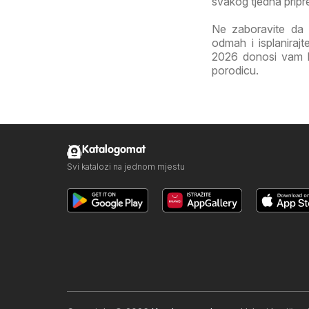
svakog tjedna pripr
Ne zaboravite da 
odmah i isplaniraj
2026 donosi vam kva
porodicu.
Katalogomat
Svi katalozi na jednom mjestu