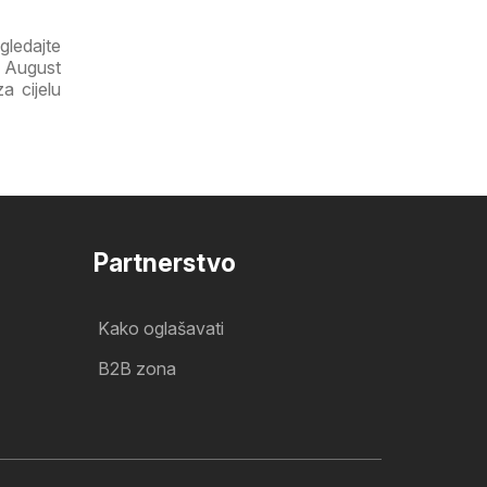
gledajte
a August
a cijelu
Partnerstvo
Kako oglašavati
B2B zona