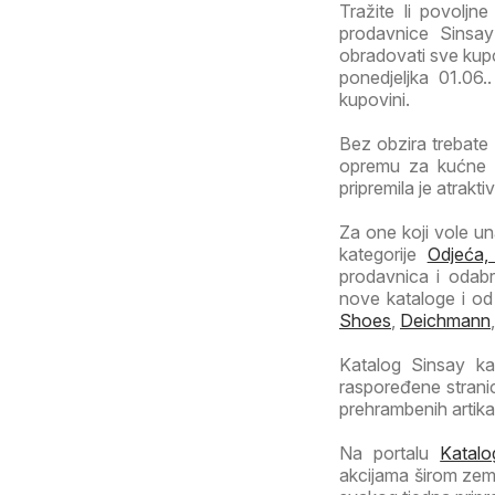
Tražite li povoljn
prodavnice Sinsa
obradovati sve kupc
ponedjeljka 01.06.. 
kupovini.
Bez obzira trebate 
opremu za kućne l
pripremila je atrakt
Za one koji vole una
kategorije
Odjeća,
prodavnica i odabr
nove kataloge i od
Shoes
,
Deichmann
Katalog Sinsay ka
raspoređene stran
prehrambenih artika
Na portalu
Katalo
akcijama širom zeml