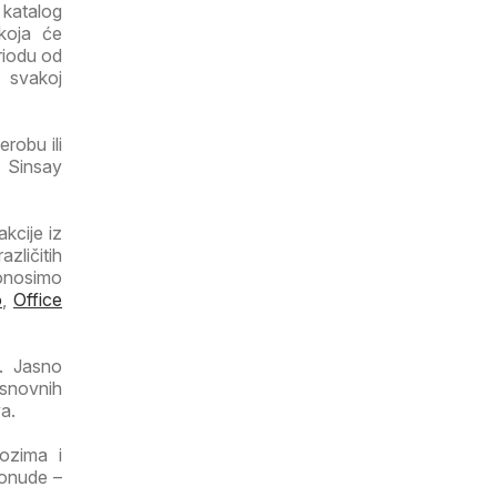
 katalog
koja će
riodu od
i svakoj
robu ili
 Sinsay
kcije iz
zličitih
donosimo
o
,
Office
. Jasno
osnovnih
a.
lozima i
ponude –