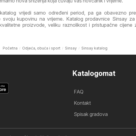
emamo nova sniženja koja čuvaju vaš novčanik i vrijeme.
katalog vrijedi samo određeni period, pa ga obavezno pre
te svoju kupovinu na vrijeme. Katalog prodavnice Sinsay z
litetne proizvode, veliku raznolikost i pristupačne cijene z
Početna
Odjeća, obuća i sport
Sinsay
Sinsay katalog
Katalogomat
FAQ
Kontakt
Spisak gradova