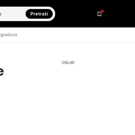
Pretraži
 gradova
OGLAS
e