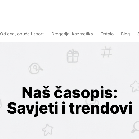
Odjeća, obuća i sport
Drogerija, kozmetika
Ostalo
Blog
Naš časopis:
Savjeti i trendovi