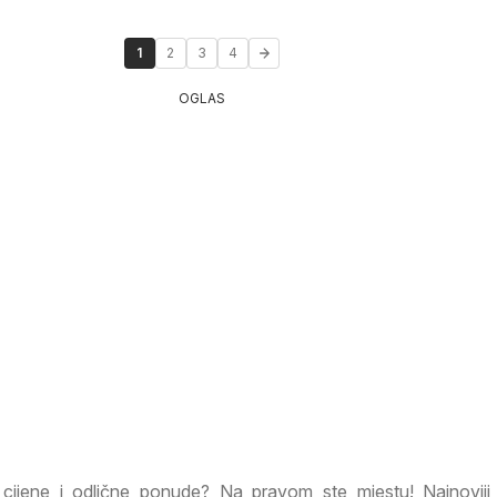
1
2
3
4
OGLAS
e cijene i odlične ponude? Na pravom ste mjestu! Najnoviji