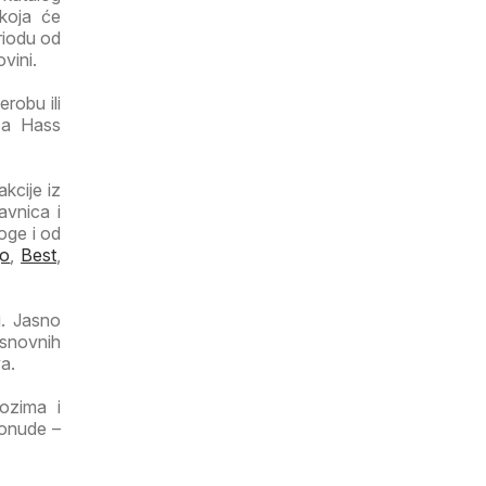
koja će
riodu od
ovini.
robu ili
ca Hass
kcije iz
avnica i
oge i od
go
,
Best
,
i. Jasno
osnovnih
a.
lozima i
ponude –