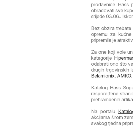
prodavnice Hass 
obradovati sve kupc
srijede 03.06.. Iskori
Bez obzira trebate 
opremu za kućne l
pripremila je atrakt
Za one koji vole una
kategorije
Hipermar
odabrati ono što va
drugih trgovinskih 
Belamionix
,
AMKO
.
Katalog Hass Super
raspoređene stran
prehrambenih artika
Na portalu
Katalo
akcijama širom zeml
svakog tjedna pripr