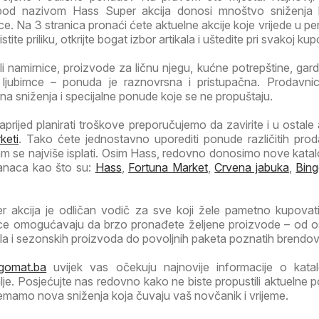
pod nazivom Hass Super akcija donosi mnoštvo sniženja 
e. Na 3 stranica pronaći ćete aktuelne akcije koje vrijede u pe
stite priliku, otkrijte bogat izbor artikala i uštedite pri svakoj kup
li namirnice, proizvode za ličnu njegu, kućne potrepštine, garde
jubimce – ponuda je raznovrsna i pristupačna. Prodavni
ivna sniženja i specijalne ponude koje se ne propuštaju.
prijed planirati troškove preporučujemo da zavirite i u ostale a
keti
. Tako ćete jednostavno uporediti ponude različitih prod
m se najviše isplati. Osim Hass, redovno donosimo nove katal
lanaca kao što su:
Hass
,
Fortuna Market
,
Crvena jabuka
,
Bin
 akcija je odličan vodič za sve koji žele pametno kupovat
ice omogućavaju da brzo pronađete željene proizvode – od 
la i sezonskih proizvoda do povoljnih paketa poznatih brendov
gomat.ba
uvijek vas očekuju najnovije informacije o kata
je. Posjećujte nas redovno kako ne biste propustili aktuelne 
emamo nova sniženja koja čuvaju vaš novčanik i vrijeme.