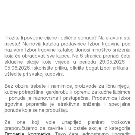
Tražite li povoljne cijene i odlične ponude? Na pravom ste
mjestu! Najnoviji katalog prodavnice Izbor trgovine pod
nazivom Izbor trgovine katalog donosi mnoštvo sniženja
koja će obradovati sve kupce. Na 6 stranica pronaći ćete
aktuelne akcije koje vrijede u periodu 29.05.2026 -
05.06.2026. Iskoristite priliku, otkrijte bogat izbor artikala i
uštedite pri svakoj kupovini.
Bez obzira trebate li namirnice, proizvode za ličnu njegu,
kućne potrepštine, garderobu ili opremu za kućne ljubimce
– ponuda je raznovrsna i pristupačna. Prodavnica Izbor
trgovine pripremila je atraktivna sniženja i specijalne
ponude koje se ne propuštaju.
Za one koji vole unaprijed planirati troškove
preporučujemo da zavirite i u ostale akcije iz kategorije
Drogerija, kozmetika
. Tako ćete jednostavno uporediti