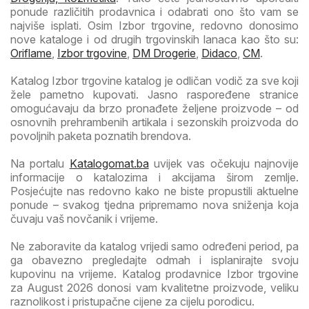
ponude različitih prodavnica i odabrati ono što vam se
najviše isplati. Osim Izbor trgovine, redovno donosimo
nove kataloge i od drugih trgovinskih lanaca kao što su:
Oriflame
,
Izbor trgovine
,
DM Drogerie
,
Didaco
,
CM
.
Katalog Izbor trgovine katalog je odličan vodič za sve koji
žele pametno kupovati. Jasno raspoređene stranice
omogućavaju da brzo pronađete željene proizvode – od
osnovnih prehrambenih artikala i sezonskih proizvoda do
povoljnih paketa poznatih brendova.
Na portalu
Katalogomat.ba
uvijek vas očekuju najnovije
informacije o katalozima i akcijama širom zemlje.
Posjećujte nas redovno kako ne biste propustili aktuelne
ponude – svakog tjedna pripremamo nova sniženja koja
čuvaju vaš novčanik i vrijeme.
Ne zaboravite da katalog vrijedi samo određeni period, pa
ga obavezno pregledajte odmah i isplanirajte svoju
kupovinu na vrijeme. Katalog prodavnice Izbor trgovine
za August 2026 donosi vam kvalitetne proizvode, veliku
raznolikost i pristupačne cijene za cijelu porodicu.