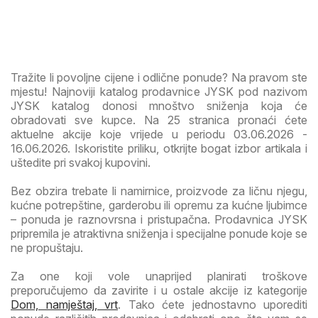
Tražite li povoljne cijene i odlične ponude? Na pravom ste
mjestu! Najnoviji katalog prodavnice JYSK pod nazivom
JYSK katalog donosi mnoštvo sniženja koja će
obradovati sve kupce. Na 25 stranica pronaći ćete
aktuelne akcije koje vrijede u periodu 03.06.2026 -
16.06.2026. Iskoristite priliku, otkrijte bogat izbor artikala i
uštedite pri svakoj kupovini.
Bez obzira trebate li namirnice, proizvode za ličnu njegu,
kućne potrepštine, garderobu ili opremu za kućne ljubimce
– ponuda je raznovrsna i pristupačna. Prodavnica JYSK
pripremila je atraktivna sniženja i specijalne ponude koje se
ne propuštaju.
Za one koji vole unaprijed planirati troškove
preporučujemo da zavirite i u ostale akcije iz kategorije
Dom, namještaj, vrt
. Tako ćete jednostavno uporediti