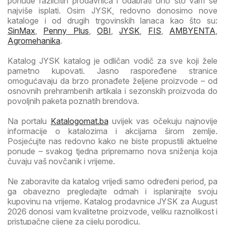
ponude različitih prodavnica i odabrati ono što vam se
najviše isplati. Osim JYSK, redovno donosimo nove
kataloge i od drugih trgovinskih lanaca kao što su:
SinMax
,
Penny Plus
,
OBI
,
JYSK
,
FIS
,
AMBYENTA
,
Agromehanika
.
Katalog JYSK katalog je odličan vodič za sve koji žele
pametno kupovati. Jasno raspoređene stranice
omogućavaju da brzo pronađete željene proizvode – od
osnovnih prehrambenih artikala i sezonskih proizvoda do
povoljnih paketa poznatih brendova.
Na portalu
Katalogomat.ba
uvijek vas očekuju najnovije
informacije o katalozima i akcijama širom zemlje.
Posjećujte nas redovno kako ne biste propustili aktuelne
ponude – svakog tjedna pripremamo nova sniženja koja
čuvaju vaš novčanik i vrijeme.
Ne zaboravite da katalog vrijedi samo određeni period, pa
ga obavezno pregledajte odmah i isplanirajte svoju
kupovinu na vrijeme. Katalog prodavnice JYSK za August
2026 donosi vam kvalitetne proizvode, veliku raznolikost i
pristupačne cijene za cijelu porodicu.